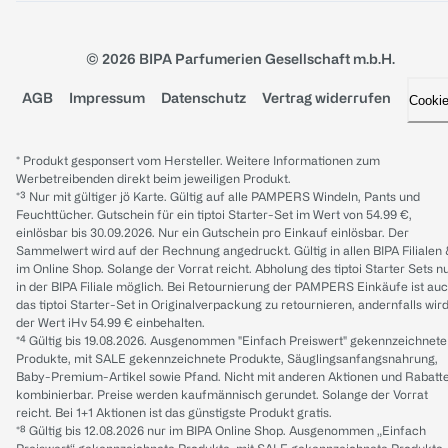
© 2026 BIPA Parfumerien Gesellschaft m.b.H.
AGB
Impressum
Datenschutz
Vertrag widerrufen
Cooki
* Produkt gesponsert vom Hersteller. Weitere Informationen zum
Werbetreibenden direkt beim jeweiligen Produkt.
*³ Nur mit gültiger jö Karte. Gültig auf alle PAMPERS Windeln, Pants und
Feuchttücher. Gutschein für ein tiptoi Starter-Set im Wert von 54.99 €,
einlösbar bis 30.09.2026. Nur ein Gutschein pro Einkauf einlösbar. Der
Sammelwert wird auf der Rechnung angedruckt. Gültig in allen BIPA Filialen
im Online Shop. Solange der Vorrat reicht. Abholung des tiptoi Starter Sets n
in der BIPA Filiale möglich. Bei Retournierung der PAMPERS Einkäufe ist au
das tiptoi Starter-Set in Originalverpackung zu retournieren, andernfalls wir
der Wert iHv 54.99 € einbehalten.
*⁴ Gültig bis 19.08.2026. Ausgenommen "Einfach Preiswert" gekennzeichnete
Produkte, mit SALE gekennzeichnete Produkte, Säuglingsanfangsnahrung,
Baby-Premium-Artikel sowie Pfand. Nicht mit anderen Aktionen und Rabatt
kombinierbar. Preise werden kaufmännisch gerundet. Solange der Vorrat
reicht. Bei 1+1 Aktionen ist das günstigste Produkt gratis.
*⁸ Gültig bis 12.08.2026 nur im BIPA Online Shop. Ausgenommen „Einfach