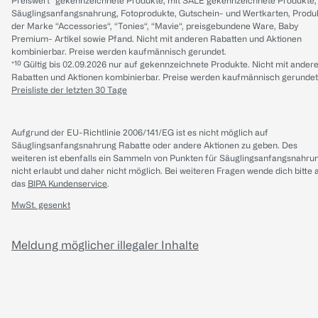
Preiswert“ gekennzeichnete Produkte, mit SALE gekennzeichnete Produkte,
Säuglingsanfangsnahrung, Fotoprodukte, Gutschein- und Wertkarten, Produ
der Marke “Accessories“, “Tonies“, “Mavie“, preisgebundene Ware, Baby
Premium- Artikel sowie Pfand. Nicht mit anderen Rabatten und Aktionen
kombinierbar. Preise werden kaufmännisch gerundet.
*¹⁰ Gültig bis 02.09.2026 nur auf gekennzeichnete Produkte. Nicht mit ander
Rabatten und Aktionen kombinierbar. Preise werden kaufmännisch gerundet
Preisliste der letzten 30 Tage
Aufgrund der EU-Richtlinie 2006/141/EG ist es nicht möglich auf
Säuglingsanfangsnahrung Rabatte oder andere Aktionen zu geben. Des
weiteren ist ebenfalls ein Sammeln von Punkten für Säuglingsanfangsnahru
nicht erlaubt und daher nicht möglich.
Bei weiteren Fragen wende dich bitte 
das
BIPA Kundenservice
.
MwSt. gesenkt
Meldung möglicher illegaler Inhalte