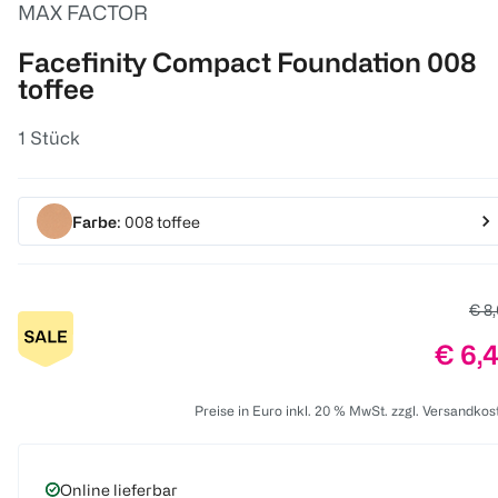
MAX FACTOR
Facefinity Compact Foundation 008
toffee
1 Stück
Farbe
: 008 toffee
Alte
€ 8
Preis
€ 6,
Preise in Euro inkl. 20 % MwSt. zzgl. Versandkos
Online lieferbar