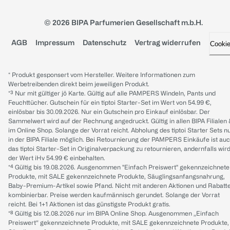
© 2026 BIPA Parfumerien Gesellschaft m.b.H.
AGB
Impressum
Datenschutz
Vertrag widerrufen
Cooki
* Produkt gesponsert vom Hersteller. Weitere Informationen zum
Werbetreibenden direkt beim jeweiligen Produkt.
*³ Nur mit gültiger jö Karte. Gültig auf alle PAMPERS Windeln, Pants und
Feuchttücher. Gutschein für ein tiptoi Starter-Set im Wert von 54.99 €,
einlösbar bis 30.09.2026. Nur ein Gutschein pro Einkauf einlösbar. Der
Sammelwert wird auf der Rechnung angedruckt. Gültig in allen BIPA Filialen
im Online Shop. Solange der Vorrat reicht. Abholung des tiptoi Starter Sets n
in der BIPA Filiale möglich. Bei Retournierung der PAMPERS Einkäufe ist au
das tiptoi Starter-Set in Originalverpackung zu retournieren, andernfalls wir
der Wert iHv 54.99 € einbehalten.
*⁴ Gültig bis 19.08.2026. Ausgenommen "Einfach Preiswert" gekennzeichnete
Produkte, mit SALE gekennzeichnete Produkte, Säuglingsanfangsnahrung,
Baby-Premium-Artikel sowie Pfand. Nicht mit anderen Aktionen und Rabatt
kombinierbar. Preise werden kaufmännisch gerundet. Solange der Vorrat
reicht. Bei 1+1 Aktionen ist das günstigste Produkt gratis.
*⁸ Gültig bis 12.08.2026 nur im BIPA Online Shop. Ausgenommen „Einfach
Preiswert“ gekennzeichnete Produkte, mit SALE gekennzeichnete Produkte,