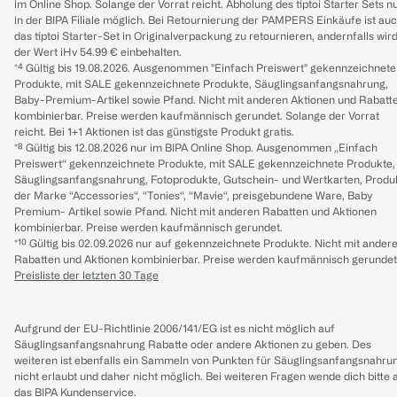
im Online Shop. Solange der Vorrat reicht. Abholung des tiptoi Starter Sets n
in der BIPA Filiale möglich. Bei Retournierung der PAMPERS Einkäufe ist au
das tiptoi Starter-Set in Originalverpackung zu retournieren, andernfalls wir
der Wert iHv 54.99 € einbehalten.
*⁴ Gültig bis 19.08.2026. Ausgenommen "Einfach Preiswert" gekennzeichnete
Produkte, mit SALE gekennzeichnete Produkte, Säuglingsanfangsnahrung,
Baby-Premium-Artikel sowie Pfand. Nicht mit anderen Aktionen und Rabatt
kombinierbar. Preise werden kaufmännisch gerundet. Solange der Vorrat
reicht. Bei 1+1 Aktionen ist das günstigste Produkt gratis.
*⁸ Gültig bis 12.08.2026 nur im BIPA Online Shop. Ausgenommen „Einfach
Preiswert“ gekennzeichnete Produkte, mit SALE gekennzeichnete Produkte,
Säuglingsanfangsnahrung, Fotoprodukte, Gutschein- und Wertkarten, Produ
der Marke “Accessories“, “Tonies“, “Mavie“, preisgebundene Ware, Baby
Premium- Artikel sowie Pfand. Nicht mit anderen Rabatten und Aktionen
kombinierbar. Preise werden kaufmännisch gerundet.
*¹⁰ Gültig bis 02.09.2026 nur auf gekennzeichnete Produkte. Nicht mit ander
Rabatten und Aktionen kombinierbar. Preise werden kaufmännisch gerundet
Preisliste der letzten 30 Tage
Aufgrund der EU-Richtlinie 2006/141/EG ist es nicht möglich auf
Säuglingsanfangsnahrung Rabatte oder andere Aktionen zu geben. Des
weiteren ist ebenfalls ein Sammeln von Punkten für Säuglingsanfangsnahru
nicht erlaubt und daher nicht möglich.
Bei weiteren Fragen wende dich bitte 
das
BIPA Kundenservice
.