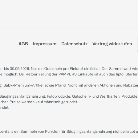
AGB
Impressum
Datenschutz
Vertrag widerrufen
sbar bis 30.09.2026. Nur ein Gutschein pro Einkauf einlösbar. Der Sammelwert wir
iale möglich. Bei Retournierung der PAMPERS Einkäufe ist auch das tiptoi Starter
g, Baby-Premium-Artikel sowie Pfand. Nicht mit anderen Aktionen und Rabatte
 Säuglingsanfangsnahrung, Fotoprodukte, Gutschein- und Wertkarten, Produkte
erbar. Preise werden kaufmännisch gerundet.
undet.
ebenfalls ein Sammeln von Punkten für Säuglingsanfangsnahrung nicht erlaubt 