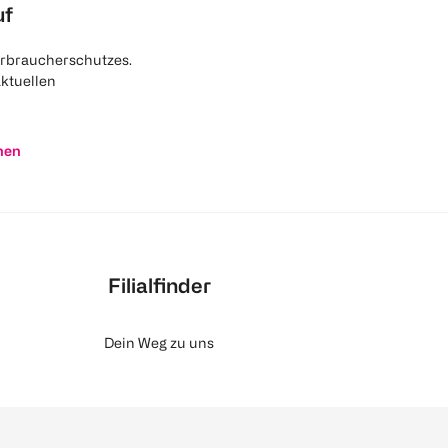
uf
rbraucherschutzes.
aktuellen
nen
Filialfinder
Dein Weg zu uns