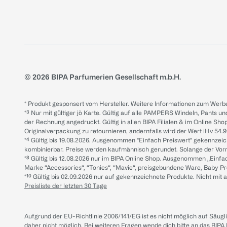
© 2026 BIPA Parfumerien Gesellschaft m.b.H.
* Produkt gesponsert vom Hersteller. Weitere Informationen zum Werbe
*³ Nur mit gültiger jö Karte. Gültig auf alle PAMPERS Windeln, Pants un
der Rechnung angedruckt. Gültig in allen BIPA Filialen & im Online Shop
Originalverpackung zu retournieren, andernfalls wird der Wert iHv 54.9
*⁴ Gültig bis 19.08.2026. Ausgenommen "Einfach Preiswert" gekennze
kombinierbar. Preise werden kaufmännisch gerundet. Solange der Vorrat 
*⁸ Gültig bis 12.08.2026 nur im BIPA Online Shop. Ausgenommen „Einf
Marke “Accessories“, “Tonies“, “Mavie“, preisgebundene Ware, Baby P
*¹⁰ Gültig bis 02.09.2026 nur auf gekennzeichnete Produkte. Nicht mi
Preisliste der letzten 30 Tage
Aufgrund der EU-Richtlinie 2006/141/EG ist es nicht möglich auf Säug
daher nicht möglich.
Bei weiteren Fragen wende dich bitte an das
BIPA