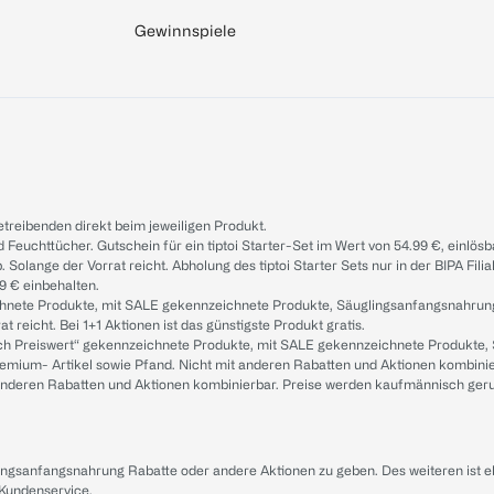
Gewinnspiele
treibenden direkt beim jeweiligen Produkt.
d Feuchttücher. Gutschein für ein tiptoi Starter-Set im Wert von 54.99 €, einlö
. Solange der Vorrat reicht. Abholung des tiptoi Starter Sets nur in der BIPA Fil
9 € einbehalten.
ichnete Produkte, mit SALE gekennzeichnete Produkte, Säuglingsanfangsnahrun
reicht. Bei 1+1 Aktionen ist das günstigste Produkt gratis.
ach Preiswert“ gekennzeichnete Produkte, mit SALE gekennzeichnete Produkte,
remium- Artikel sowie Pfand. Nicht mit anderen Rabatten und Aktionen kombini
t anderen Rabatten und Aktionen kombinierbar. Preise werden kaufmännisch ger
lingsanfangsnahrung Rabatte oder andere Aktionen zu geben. Des weiteren ist 
 Kundenservice
.