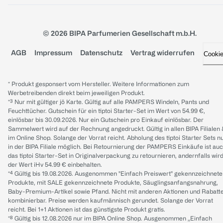
© 2026 BIPA Parfumerien Gesellschaft m.b.H.
AGB
Impressum
Datenschutz
Vertrag widerrufen
Cooki
* Produkt gesponsert vom Hersteller. Weitere Informationen zum
Werbetreibenden direkt beim jeweiligen Produkt.
*³ Nur mit gültiger jö Karte. Gültig auf alle PAMPERS Windeln, Pants und
Feuchttücher. Gutschein für ein tiptoi Starter-Set im Wert von 54.99 €,
einlösbar bis 30.09.2026. Nur ein Gutschein pro Einkauf einlösbar. Der
Sammelwert wird auf der Rechnung angedruckt. Gültig in allen BIPA Filialen
im Online Shop. Solange der Vorrat reicht. Abholung des tiptoi Starter Sets n
in der BIPA Filiale möglich. Bei Retournierung der PAMPERS Einkäufe ist au
das tiptoi Starter-Set in Originalverpackung zu retournieren, andernfalls wir
der Wert iHv 54.99 € einbehalten.
*⁴ Gültig bis 19.08.2026. Ausgenommen "Einfach Preiswert" gekennzeichnete
Produkte, mit SALE gekennzeichnete Produkte, Säuglingsanfangsnahrung,
Baby-Premium-Artikel sowie Pfand. Nicht mit anderen Aktionen und Rabatt
kombinierbar. Preise werden kaufmännisch gerundet. Solange der Vorrat
reicht. Bei 1+1 Aktionen ist das günstigste Produkt gratis.
*⁸ Gültig bis 12.08.2026 nur im BIPA Online Shop. Ausgenommen „Einfach