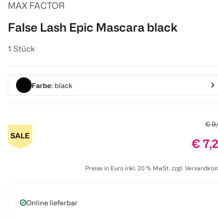
MAX FACTOR
False Lash Epic Mascara black
1 Stück
Farbe
: black
Alte
€ 9
Preis
€ 7,
Preise in Euro inkl. 20 % MwSt. zzgl. Versandkos
Online lieferbar