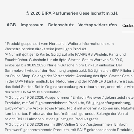
© 2026 BIPA Parfumerien Gesellschaft m.b.H.
AGB
Impressum
Datenschutz
Vertrag widerrufen
Cooki
* Produkt gesponsert vom Hersteller. Weitere Informationen zum
Werbetreibenden direkt beim jeweiligen Produkt.
*³ Nur mit gültiger jö Karte. Gültig auf alle PAMPERS Windeln, Pants und
Feuchttücher. Gutschein für ein tiptoi Starter-Set im Wert von 54.99 €,
einlösbar bis 30.09.2026. Nur ein Gutschein pro Einkauf einlösbar. Der
Sammelwert wird auf der Rechnung angedruckt. Gültig in allen BIPA Filialen
im Online Shop. Solange der Vorrat reicht. Abholung des tiptoi Starter Sets n
in der BIPA Filiale möglich. Bei Retournierung der PAMPERS Einkäufe ist au
das tiptoi Starter-Set in Originalverpackung zu retournieren, andernfalls wir
der Wert iHv 54.99 € einbehalten.
*⁴ Gültig bis 19.08.2026. Ausgenommen "Einfach Preiswert" gekennzeichnete
Produkte, mit SALE gekennzeichnete Produkte, Säuglingsanfangsnahrung,
Baby-Premium-Artikel sowie Pfand. Nicht mit anderen Aktionen und Rabatt
kombinierbar. Preise werden kaufmännisch gerundet. Solange der Vorrat
reicht. Bei 1+1 Aktionen ist das günstigste Produkt gratis.
*⁸ Gültig bis 12.08.2026 nur im BIPA Online Shop. Ausgenommen „Einfach
Preiswert“ gekennzeichnete Produkte, mit SALE gekennzeichnete Produkte,