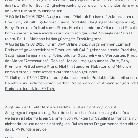
das tiptoi Starter-Set in Originalverpackung zu retournieren, andernfalls wir
der Wert iHv 54.99 € einbehalten.
*⁴ Gültig bis 19.08.2026. Ausgenommen "Einfach Preiswert" gekennzeichnete
Produkte, mit SALE gekennzeichnete Produkte, Säuglingsanfangsnahrung,
Baby-Premium-Artikel sowie Pfand. Nicht mit anderen Aktionen und Rabatt
kombinierbar. Preise werden kaufmännisch gerundet. Solange der Vorrat
reicht. Bei 1+1 Aktionen ist das günstigste Produkt gratis.
*⁸ Gültig bis 12.08.2026 nur im BIPA Online Shop. Ausgenommen „Einfach
Preiswert“ gekennzeichnete Produkte, mit SALE gekennzeichnete Produkte,
Säuglingsanfangsnahrung, Fotoprodukte, Gutschein- und Wertkarten, Produ
der Marke “Accessories“, “Tonies“, “Mavie“, preisgebundene Ware, Baby
Premium- Artikel sowie Pfand. Nicht mit anderen Rabatten und Aktionen
kombinierbar. Preise werden kaufmännisch gerundet.
*¹⁰ Gültig bis 02.09.2026 nur auf gekennzeichnete Produkte. Nicht mit ander
Rabatten und Aktionen kombinierbar. Preise werden kaufmännisch gerundet
Preisliste der letzten 30 Tage
Aufgrund der EU-Richtlinie 2006/141/EG ist es nicht möglich auf
Säuglingsanfangsnahrung Rabatte oder andere Aktionen zu geben. Des
weiteren ist ebenfalls ein Sammeln von Punkten für Säuglingsanfangsnahru
nicht erlaubt und daher nicht möglich.
Bei weiteren Fragen wende dich bitte 
das
BIPA Kundenservice
.