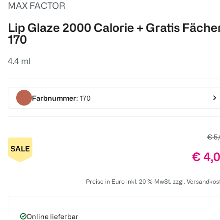
MAX FACTOR
Lip Glaze 2000 Calorie + Gratis Fäche
170
4.4 ml
Farbnummer
: 170
Alte
€ 5
Preis
€ 4,
Preise in Euro inkl. 20 % MwSt. zzgl. Versandkos
Online lieferbar