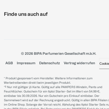
Finde uns auch auf
© 2026 BIPA Parfumerien Gesellschaft m.b.H.
AGB
Impressum
Datenschutz
Vertrag widerrufen
Cooki
* Produkt gesponsert vom Hersteller. Weitere Informationen zum
Werbetreibenden direkt beim jeweiligen Produkt.
*³ Nur mit gültiger jö Karte. Gültig auf alle PAMPERS Windeln, Pants und
Feuchttücher. Gutschein für ein tiptoi Starter-Set im Wert von 54.99 €,
einlösbar bis 30.09.2026. Nur ein Gutschein pro Einkauf einlösbar. Der
Sammelwert wird auf der Rechnung angedruckt. Gültig in allen BIPA Filialen
im Online Shop. Solange der Vorrat reicht. Abholung des tiptoi Starter Sets n
in der BIPA Filiale möglich. Bei Retournierung der PAMPERS Einkäufe ist au