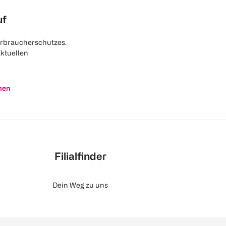
uf
rbraucherschutzes.
aktuellen
nen
Filialfinder
Dein Weg zu uns