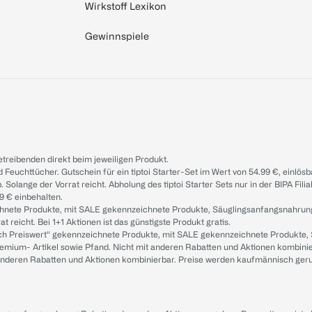
Wirkstoff Lexikon
Gewinnspiele
treibenden direkt beim jeweiligen Produkt.
d Feuchttücher. Gutschein für ein tiptoi Starter-Set im Wert von 54.99 €, einlö
. Solange der Vorrat reicht. Abholung des tiptoi Starter Sets nur in der BIPA Fil
9 € einbehalten.
ichnete Produkte, mit SALE gekennzeichnete Produkte, Säuglingsanfangsnahrun
reicht. Bei 1+1 Aktionen ist das günstigste Produkt gratis.
ach Preiswert“ gekennzeichnete Produkte, mit SALE gekennzeichnete Produkte,
remium- Artikel sowie Pfand. Nicht mit anderen Rabatten und Aktionen kombini
t anderen Rabatten und Aktionen kombinierbar. Preise werden kaufmännisch ger