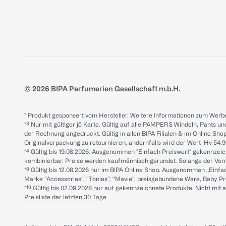
© 2026 BIPA Parfumerien Gesellschaft m.b.H.
* Produkt gesponsert vom Hersteller. Weitere Informationen zum Werbe
*³ Nur mit gültiger jö Karte. Gültig auf alle PAMPERS Windeln, Pants un
der Rechnung angedruckt. Gültig in allen BIPA Filialen & im Online Shop
Originalverpackung zu retournieren, andernfalls wird der Wert iHv 54.9
*⁴ Gültig bis 19.08.2026. Ausgenommen "Einfach Preiswert" gekennze
kombinierbar. Preise werden kaufmännisch gerundet. Solange der Vorrat 
*⁸ Gültig bis 12.08.2026 nur im BIPA Online Shop. Ausgenommen „Einf
Marke “Accessories“, “Tonies“, “Mavie“, preisgebundene Ware, Baby P
*¹⁰ Gültig bis 02.09.2026 nur auf gekennzeichnete Produkte. Nicht mi
Preisliste der letzten 30 Tage