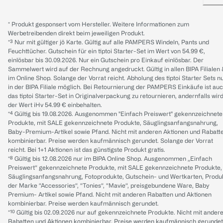
* Produkt gesponsert vom Hersteller. Weitere Informationen zum
Werbetreibenden direkt beim jeweiligen Produkt.
*³ Nur mit gültiger jö Karte. Gültig auf alle PAMPERS Windeln, Pants und
Feuchttücher. Gutschein für ein tiptoi Starter-Set im Wert von 54.99 €,
einlösbar bis 30.09.2026. Nur ein Gutschein pro Einkauf einlösbar. Der
Sammelwert wird auf der Rechnung angedruckt. Gültig in allen BIPA Filialen
im Online Shop. Solange der Vorrat reicht. Abholung des tiptoi Starter Sets n
in der BIPA Filiale möglich. Bei Retournierung der PAMPERS Einkäufe ist au
das tiptoi Starter-Set in Originalverpackung zu retournieren, andernfalls wir
der Wert iHv 54.99 € einbehalten.
*⁴ Gültig bis 19.08.2026. Ausgenommen "Einfach Preiswert" gekennzeichnete
Produkte, mit SALE gekennzeichnete Produkte, Säuglingsanfangsnahrung,
Baby-Premium-Artikel sowie Pfand. Nicht mit anderen Aktionen und Rabatt
kombinierbar. Preise werden kaufmännisch gerundet. Solange der Vorrat
reicht. Bei 1+1 Aktionen ist das günstigste Produkt gratis.
*⁸ Gültig bis 12.08.2026 nur im BIPA Online Shop. Ausgenommen „Einfach
Preiswert“ gekennzeichnete Produkte, mit SALE gekennzeichnete Produkte,
Säuglingsanfangsnahrung, Fotoprodukte, Gutschein- und Wertkarten, Produ
der Marke “Accessories“, “Tonies“, “Mavie“, preisgebundene Ware, Baby
Premium- Artikel sowie Pfand. Nicht mit anderen Rabatten und Aktionen
kombinierbar. Preise werden kaufmännisch gerundet.
*¹⁰ Gültig bis 02.09.2026 nur auf gekennzeichnete Produkte. Nicht mit ander
Rabatten und Aktionen kombinierbar. Preise werden kaufmännisch gerundet