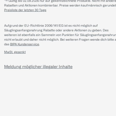
*¹⁰ Gültig bis 02.09.2026 nur auf gekennzeichnete Produkte. Nicht mit ander
Rabatten und Aktionen kombinierbar. Preise werden kaufmännisch gerundet
Preisliste der letzten 30 Tage
Aufgrund der EU-Richtlinie 2006/141/EG ist es nicht möglich auf
Säuglingsanfangsnahrung Rabatte oder andere Aktionen zu geben. Des
weiteren ist ebenfalls ein Sammeln von Punkten für Säuglingsanfangsnahru
nicht erlaubt und daher nicht möglich.
Bei weiteren Fragen wende dich bitte 
das
BIPA Kundenservice
.
MwSt. gesenkt
Meldung möglicher illegaler Inhalte