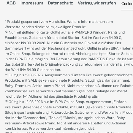
AGB
Impressum
Datenschutz
Vertrag widerrufen
Cooki
* Produkt gesponsert vom Hersteller. Weitere Informationen zum
Werbetreibenden direkt beim jeweiligen Produkt.
*³ Nur mit gültiger jö Karte. Gültig auf alle PAMPERS Windeln, Pants und
Feuchttücher. Gutschein für ein tiptoi Starter-Set im Wert von 54.99 €,
einlösbar bis 30.09.2026. Nur ein Gutschein pro Einkauf einlösbar. Der
Sammelwert wird auf der Rechnung angedruckt. Gültig in allen BIPA Filialen
im Online Shop. Solange der Vorrat reicht. Abholung des tiptoi Starter Sets n
in der BIPA Filiale möglich. Bei Retournierung der PAMPERS Einkäufe ist au
das tiptoi Starter-Set in Originalverpackung zu retournieren, andernfalls wir
der Wert iHv 54.99 € einbehalten.
*⁴ Gültig bis 19.08.2026. Ausgenommen "Einfach Preiswert" gekennzeichnete
Produkte, mit SALE gekennzeichnete Produkte, Säuglingsanfangsnahrung,
Baby-Premium-Artikel sowie Pfand. Nicht mit anderen Aktionen und Rabatt
kombinierbar. Preise werden kaufmännisch gerundet. Solange der Vorrat
reicht. Bei 1+1 Aktionen ist das günstigste Produkt gratis.
*⁸ Gültig bis 12.08.2026 nur im BIPA Online Shop. Ausgenommen „Einfach
Preiswert“ gekennzeichnete Produkte, mit SALE gekennzeichnete Produkte,
Säuglingsanfangsnahrung, Fotoprodukte, Gutschein- und Wertkarten, Produ
der Marke “Accessories“, “Tonies“, “Mavie“, preisgebundene Ware, Baby
Premium- Artikel sowie Pfand. Nicht mit anderen Rabatten und Aktionen
kombinierbar. Preise werden kaufmännisch gerundet.