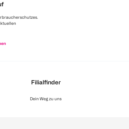
uf
rbraucherschutzes.
aktuellen
nen
Filialfinder
Dein Weg zu uns