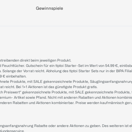
Gewinnspiele
treibenden direkt beim jeweiligen Produkt.
d Feuchttücher. Gutschein für ein tiptoi Starter-Set im Wert von 54.99 €, einlö
. Solange der Vorrat reicht. Abholung des tiptoi Starter Sets nur in der BIPA Fil
9 € einbehalten.
ichnete Produkte, mit SALE gekennzeichnete Produkte, Säuglingsanfangsnahrun
reicht. Bei 1+1 Aktionen ist das günstigste Produkt gratis.
ach Preiswert“ gekennzeichnete Produkte, mit SALE gekennzeichnete Produkte,
remium- Artikel sowie Pfand. Nicht mit anderen Rabatten und Aktionen kombini
t anderen Rabatten und Aktionen kombinierbar. Preise werden kaufmännisch ger
lingsanfangsnahrung Rabatte oder andere Aktionen zu geben. Des weiteren ist 
 Kundenservice
.