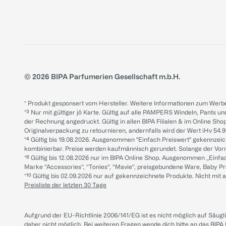
© 2026 BIPA Parfumerien Gesellschaft m.b.H.
* Produkt gesponsert vom Hersteller. Weitere Informationen zum Werbe
*³ Nur mit gültiger jö Karte. Gültig auf alle PAMPERS Windeln, Pants un
der Rechnung angedruckt. Gültig in allen BIPA Filialen & im Online Shop
Originalverpackung zu retournieren, andernfalls wird der Wert iHv 54.9
*⁴ Gültig bis 19.08.2026. Ausgenommen "Einfach Preiswert" gekennze
kombinierbar. Preise werden kaufmännisch gerundet. Solange der Vorrat 
*⁸ Gültig bis 12.08.2026 nur im BIPA Online Shop. Ausgenommen „Einf
Marke “Accessories“, “Tonies“, “Mavie“, preisgebundene Ware, Baby P
*¹⁰ Gültig bis 02.09.2026 nur auf gekennzeichnete Produkte. Nicht mi
Preisliste der letzten 30 Tage
Aufgrund der EU-Richtlinie 2006/141/EG ist es nicht möglich auf Säug
daher nicht möglich.
Bei weiteren Fragen wende dich bitte an das
BIPA