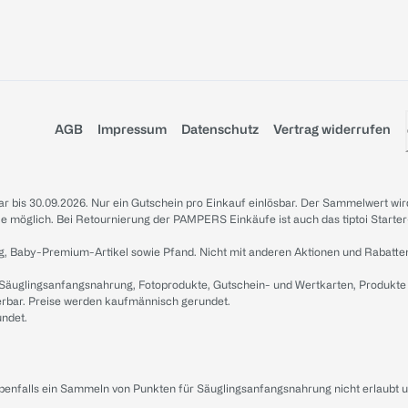
AGB
Impressum
Datenschutz
Vertrag widerrufen
sbar bis 30.09.2026. Nur ein Gutschein pro Einkauf einlösbar. Der Sammelwert wir
iale möglich. Bei Retournierung der PAMPERS Einkäufe ist auch das tiptoi Starter
g, Baby-Premium-Artikel sowie Pfand. Nicht mit anderen Aktionen und Rabatte
 Säuglingsanfangsnahrung, Fotoprodukte, Gutschein- und Wertkarten, Produkte
erbar. Preise werden kaufmännisch gerundet.
undet.
ebenfalls ein Sammeln von Punkten für Säuglingsanfangsnahrung nicht erlaubt 