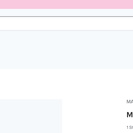
MA
M
1 S