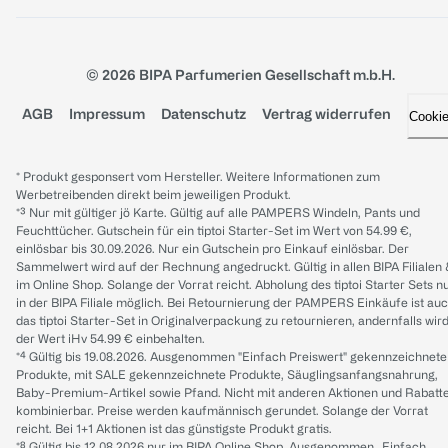
© 2026 BIPA Parfumerien Gesellschaft m.b.H.
AGB
Impressum
Datenschutz
Vertrag widerrufen
Cooki
* Produkt gesponsert vom Hersteller. Weitere Informationen zum
Werbetreibenden direkt beim jeweiligen Produkt.
*³ Nur mit gültiger jö Karte. Gültig auf alle PAMPERS Windeln, Pants und
Feuchttücher. Gutschein für ein tiptoi Starter-Set im Wert von 54.99 €,
einlösbar bis 30.09.2026. Nur ein Gutschein pro Einkauf einlösbar. Der
Sammelwert wird auf der Rechnung angedruckt. Gültig in allen BIPA Filialen
im Online Shop. Solange der Vorrat reicht. Abholung des tiptoi Starter Sets n
in der BIPA Filiale möglich. Bei Retournierung der PAMPERS Einkäufe ist au
das tiptoi Starter-Set in Originalverpackung zu retournieren, andernfalls wir
der Wert iHv 54.99 € einbehalten.
*⁴ Gültig bis 19.08.2026. Ausgenommen "Einfach Preiswert" gekennzeichnete
Produkte, mit SALE gekennzeichnete Produkte, Säuglingsanfangsnahrung,
Baby-Premium-Artikel sowie Pfand. Nicht mit anderen Aktionen und Rabatt
kombinierbar. Preise werden kaufmännisch gerundet. Solange der Vorrat
reicht. Bei 1+1 Aktionen ist das günstigste Produkt gratis.
*⁸ Gültig bis 12.08.2026 nur im BIPA Online Shop. Ausgenommen „Einfach