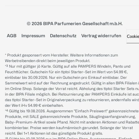
© 2026 BIPA Parfumerien Gesellschaft m.b.H.
AGB
Impressum
Datenschutz
Vertrag widerrufen
Cooki
* Produkt gesponsert vom Hersteller. Weitere Informationen zum
Werbetreibenden direkt beim jeweiligen Produkt.
*³ Nur mit gültiger jö Karte. Gültig auf alle PAMPERS Windeln, Pants und
Feuchttücher. Gutschein für ein tiptoi Starter-Set im Wert von 54.99 €,
einlösbar bis 30.09.2026. Nur ein Gutschein pro Einkauf einlösbar. Der
Sammelwert wird auf der Rechnung angedruckt. Gültig in allen BIPA Filialen
im Online Shop. Solange der Vorrat reicht. Abholung des tiptoi Starter Sets n
in der BIPA Filiale möglich. Bei Retournierung der PAMPERS Einkäufe ist au
das tiptoi Starter-Set in Originalverpackung zu retournieren, andernfalls wir
der Wert iHv 54.99 € einbehalten.
*⁴ Gültig bis 19.08.2026. Ausgenommen "Einfach Preiswert" gekennzeichnete
Produkte, mit SALE gekennzeichnete Produkte, Säuglingsanfangsnahrung,
Baby-Premium-Artikel sowie Pfand. Nicht mit anderen Aktionen und Rabatt
kombinierbar. Preise werden kaufmännisch gerundet. Solange der Vorrat
reicht. Bei 1+1 Aktionen ist das günstigste Produkt gratis.
*⁸ Gültig bis 12.08.2026 nur im BIPA Online Shop. Ausgenommen „Einfach