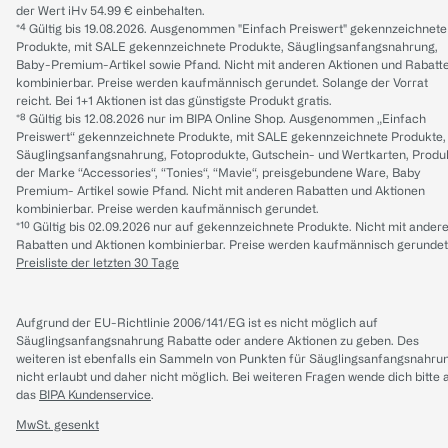
der Wert iHv 54.99 € einbehalten.
*⁴ Gültig bis 19.08.2026. Ausgenommen "Einfach Preiswert" gekennzeichnete
Produkte, mit SALE gekennzeichnete Produkte, Säuglingsanfangsnahrung,
Baby-Premium-Artikel sowie Pfand. Nicht mit anderen Aktionen und Rabatt
kombinierbar. Preise werden kaufmännisch gerundet. Solange der Vorrat
reicht. Bei 1+1 Aktionen ist das günstigste Produkt gratis.
*⁸ Gültig bis 12.08.2026 nur im BIPA Online Shop. Ausgenommen „Einfach
Preiswert“ gekennzeichnete Produkte, mit SALE gekennzeichnete Produkte,
Säuglingsanfangsnahrung, Fotoprodukte, Gutschein- und Wertkarten, Produ
der Marke “Accessories“, “Tonies“, “Mavie“, preisgebundene Ware, Baby
Premium- Artikel sowie Pfand. Nicht mit anderen Rabatten und Aktionen
kombinierbar. Preise werden kaufmännisch gerundet.
*¹⁰ Gültig bis 02.09.2026 nur auf gekennzeichnete Produkte. Nicht mit ander
Rabatten und Aktionen kombinierbar. Preise werden kaufmännisch gerundet
Preisliste der letzten 30 Tage
Aufgrund der EU-Richtlinie 2006/141/EG ist es nicht möglich auf
Säuglingsanfangsnahrung Rabatte oder andere Aktionen zu geben. Des
weiteren ist ebenfalls ein Sammeln von Punkten für Säuglingsanfangsnahru
nicht erlaubt und daher nicht möglich.
Bei weiteren Fragen wende dich bitte 
das
BIPA Kundenservice
.
MwSt. gesenkt