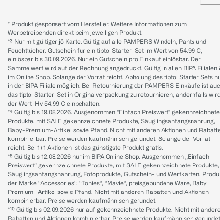
* Produkt gesponsert vom Hersteller. Weitere Informationen zum
Werbetreibenden direkt beim jeweiligen Produkt.
*³ Nur mit gültiger jö Karte. Gültig auf alle PAMPERS Windeln, Pants und
Feuchttücher. Gutschein für ein tiptoi Starter-Set im Wert von 54.99 €,
einlösbar bis 30.09.2026. Nur ein Gutschein pro Einkauf einlösbar. Der
Sammelwert wird auf der Rechnung angedruckt. Gültig in allen BIPA Filialen
im Online Shop. Solange der Vorrat reicht. Abholung des tiptoi Starter Sets n
in der BIPA Filiale möglich. Bei Retournierung der PAMPERS Einkäufe ist au
das tiptoi Starter-Set in Originalverpackung zu retournieren, andernfalls wir
der Wert iHv 54.99 € einbehalten.
*⁴ Gültig bis 19.08.2026. Ausgenommen "Einfach Preiswert" gekennzeichnete
Produkte, mit SALE gekennzeichnete Produkte, Säuglingsanfangsnahrung,
Baby-Premium-Artikel sowie Pfand. Nicht mit anderen Aktionen und Rabatt
kombinierbar. Preise werden kaufmännisch gerundet. Solange der Vorrat
reicht. Bei 1+1 Aktionen ist das günstigste Produkt gratis.
*⁸ Gültig bis 12.08.2026 nur im BIPA Online Shop. Ausgenommen „Einfach
Preiswert“ gekennzeichnete Produkte, mit SALE gekennzeichnete Produkte,
Säuglingsanfangsnahrung, Fotoprodukte, Gutschein- und Wertkarten, Produ
der Marke “Accessories“, “Tonies“, “Mavie“, preisgebundene Ware, Baby
Premium- Artikel sowie Pfand. Nicht mit anderen Rabatten und Aktionen
kombinierbar. Preise werden kaufmännisch gerundet.
*¹⁰ Gültig bis 02.09.2026 nur auf gekennzeichnete Produkte. Nicht mit ander
Rabatten und Aktionen kombinierbar. Preise werden kaufmännisch gerundet