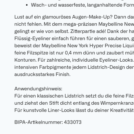
Wisch- und wasserfeste, langanhaltende For
Lust auf ein glamouröses Augen-Make-Up? Dann darf 
nicht fehlen. Mit dem mega-präzisen Maybelline New
gelingt er wie von selbst. Zitterpartie adé! Dank der h
Flüssig-Eyeliner einfach führen für einen sauberen, 
beweist der Maybelline New York Hyper Precise Liquid
feine Filzspitze ist nur 0,4 mm dünn und zaubert müh
Konturen. Für zahlreiche, individuelle Eyeliner-Looks
intensiven Farbpigmente jedem Lidstrich-Design den
ausdrucksstarkes Finish.
Anwendungshinweis:
Für einen klassischen Lidstrich setzt du die feine F
und ziehst den Stift dicht entlang des Wimpernkran
Für kunstvolle Liner-Looks lässt du deiner Kreativität
BIPA-Artikelnummer
:
433073