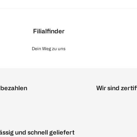
Filialfinder
Dein Weg zu uns
 bezahlen
Wir sind zertif
ässig und schnell geliefert