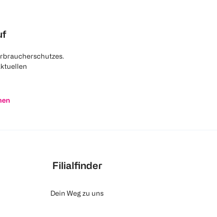
uf
rbraucherschutzes.
aktuellen
nen
Filialfinder
Dein Weg zu uns