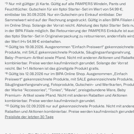
*³ Nur mit gültiger jö Karte. Gültig auf alle PAMPERS Windeln, Pants und
Feuchttücher. Gutschein für ein tiptoi Starter-Set im Wert von 54.99 €,
einlösbar bis 30.09.2026. Nur ein Gutschein pro Einkauf einlösbar. Der
Sammelwert wird auf der Rechnung angedruckt. Gültig in allen BIPA Filialen
im Online Shop. Solange der Vorrat reicht. Abholung des tiptoi Starter Sets n
in der BIPA Filiale möglich. Bei Retournierung der PAMPERS Einkäufe ist au
das tiptoi Starter-Set in Originalverpackung zu retournieren, andernfalls wir
der Wert iHv 54.99 € einbehalten.
*⁴ Gültig bis 19.08.2026. Ausgenommen "Einfach Preiswert" gekennzeichnete
Produkte, mit SALE gekennzeichnete Produkte, Säuglingsanfangsnahrung,
Baby-Premium-Artikel sowie Pfand. Nicht mit anderen Aktionen und Rabatt
kombinierbar. Preise werden kaufmännisch gerundet. Solange der Vorrat
reicht. Bei 1+1 Aktionen ist das günstigste Produkt gratis.
*⁸ Gültig bis 12.08.2026 nur im BIPA Online Shop. Ausgenommen „Einfach
Preiswert“ gekennzeichnete Produkte, mit SALE gekennzeichnete Produkte,
Säuglingsanfangsnahrung, Fotoprodukte, Gutschein- und Wertkarten, Produ
der Marke “Accessories“, “Tonies“, “Mavie“, preisgebundene Ware, Baby
Premium- Artikel sowie Pfand. Nicht mit anderen Rabatten und Aktionen
kombinierbar. Preise werden kaufmännisch gerundet.
*¹⁰ Gültig bis 02.09.2026 nur auf gekennzeichnete Produkte. Nicht mit ander
Rabatten und Aktionen kombinierbar. Preise werden kaufmännisch gerundet
Preisliste der letzten 30 Tage