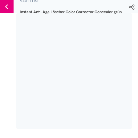
MAYBELLINE
Weiter
Für
Für
Für
zum
Instant Anti-Age Löscher Color Corrector Concealer grün
300 Ös
500 Ös
150 Ös
Inhalt
-20%
-10%
-15%