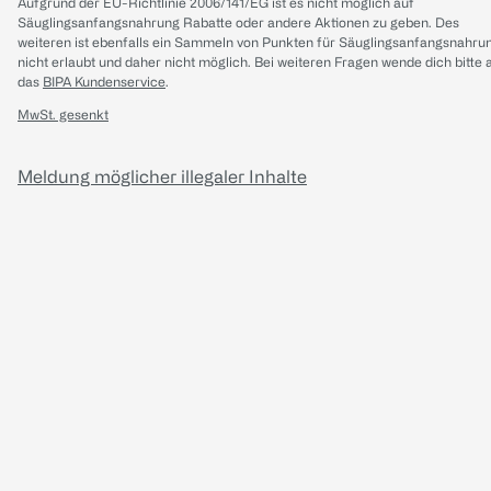
Aufgrund der EU-Richtlinie 2006/141/EG ist es nicht möglich auf
Säuglingsanfangsnahrung Rabatte oder andere Aktionen zu geben. Des
weiteren ist ebenfalls ein Sammeln von Punkten für Säuglingsanfangsnahru
nicht erlaubt und daher nicht möglich.
Bei weiteren Fragen wende dich bitte 
das
BIPA Kundenservice
.
MwSt. gesenkt
Meldung möglicher illegaler Inhalte