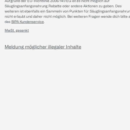
Aufgrund der EU-Richtlinie 2006/141/EG ist es nicht möglich auf
Säuglingsanfangsnahrung Rabatte oder andere Aktionen zu geben. Des
weiteren ist ebenfalls ein Sammeln von Punkten für Säuglingsanfangsnahru
nicht erlaubt und daher nicht möglich.
Bei weiteren Fragen wende dich bitte 
das
BIPA Kundenservice
.
MwSt. gesenkt
Meldung möglicher illegaler Inhalte