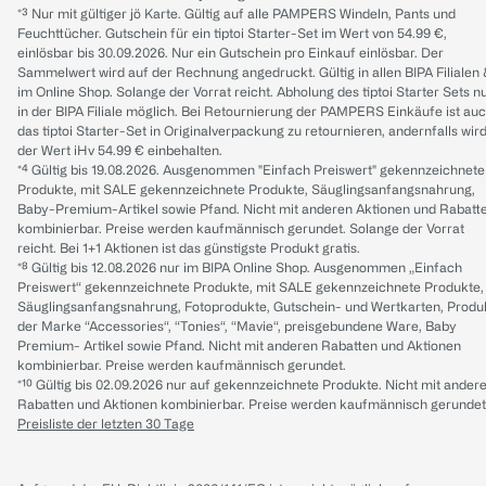
*³ Nur mit gültiger jö Karte. Gültig auf alle PAMPERS Windeln, Pants und
Feuchttücher. Gutschein für ein tiptoi Starter-Set im Wert von 54.99 €,
einlösbar bis 30.09.2026. Nur ein Gutschein pro Einkauf einlösbar. Der
Sammelwert wird auf der Rechnung angedruckt. Gültig in allen BIPA Filialen
im Online Shop. Solange der Vorrat reicht. Abholung des tiptoi Starter Sets n
in der BIPA Filiale möglich. Bei Retournierung der PAMPERS Einkäufe ist au
das tiptoi Starter-Set in Originalverpackung zu retournieren, andernfalls wir
der Wert iHv 54.99 € einbehalten.
*⁴ Gültig bis 19.08.2026. Ausgenommen "Einfach Preiswert" gekennzeichnete
Produkte, mit SALE gekennzeichnete Produkte, Säuglingsanfangsnahrung,
Baby-Premium-Artikel sowie Pfand. Nicht mit anderen Aktionen und Rabatt
kombinierbar. Preise werden kaufmännisch gerundet. Solange der Vorrat
reicht. Bei 1+1 Aktionen ist das günstigste Produkt gratis.
*⁸ Gültig bis 12.08.2026 nur im BIPA Online Shop. Ausgenommen „Einfach
Preiswert“ gekennzeichnete Produkte, mit SALE gekennzeichnete Produkte,
Säuglingsanfangsnahrung, Fotoprodukte, Gutschein- und Wertkarten, Produ
der Marke “Accessories“, “Tonies“, “Mavie“, preisgebundene Ware, Baby
Premium- Artikel sowie Pfand. Nicht mit anderen Rabatten und Aktionen
kombinierbar. Preise werden kaufmännisch gerundet.
*¹⁰ Gültig bis 02.09.2026 nur auf gekennzeichnete Produkte. Nicht mit ander
Rabatten und Aktionen kombinierbar. Preise werden kaufmännisch gerundet
Preisliste der letzten 30 Tage