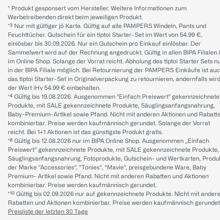
* Produkt gesponsert vom Hersteller. Weitere Informationen zum
Werbetreibenden direkt beim jeweiligen Produkt.
*³ Nur mit gültiger jö Karte. Gültig auf alle PAMPERS Windeln, Pants und
Feuchttücher. Gutschein für ein tiptoi Starter-Set im Wert von 54.99 €,
einlösbar bis 30.09.2026. Nur ein Gutschein pro Einkauf einlösbar. Der
Sammelwert wird auf der Rechnung angedruckt. Gültig in allen BIPA Filialen
im Online Shop. Solange der Vorrat reicht. Abholung des tiptoi Starter Sets n
in der BIPA Filiale möglich. Bei Retournierung der PAMPERS Einkäufe ist au
das tiptoi Starter-Set in Originalverpackung zu retournieren, andernfalls wir
der Wert iHv 54.99 € einbehalten.
*⁴ Gültig bis 19.08.2026. Ausgenommen "Einfach Preiswert" gekennzeichnete
Produkte, mit SALE gekennzeichnete Produkte, Säuglingsanfangsnahrung,
Baby-Premium-Artikel sowie Pfand. Nicht mit anderen Aktionen und Rabatt
kombinierbar. Preise werden kaufmännisch gerundet. Solange der Vorrat
reicht. Bei 1+1 Aktionen ist das günstigste Produkt gratis.
*⁸ Gültig bis 12.08.2026 nur im BIPA Online Shop. Ausgenommen „Einfach
Preiswert“ gekennzeichnete Produkte, mit SALE gekennzeichnete Produkte,
Säuglingsanfangsnahrung, Fotoprodukte, Gutschein- und Wertkarten, Produ
der Marke “Accessories“, “Tonies“, “Mavie“, preisgebundene Ware, Baby
Premium- Artikel sowie Pfand. Nicht mit anderen Rabatten und Aktionen
kombinierbar. Preise werden kaufmännisch gerundet.
*¹⁰ Gültig bis 02.09.2026 nur auf gekennzeichnete Produkte. Nicht mit ander
Rabatten und Aktionen kombinierbar. Preise werden kaufmännisch gerundet
Preisliste der letzten 30 Tage