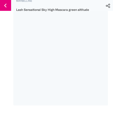
MAYBELLINE
Weiter
Für
Für
Für
zum
Lash Sensational Sky High Mascara green altitude
300 Ös
500 Ös
150 Ös
Inhalt
-20%
-10%
-15%