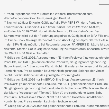
* Produkt gesponsert vom Hersteller. Weitere Informationen zum
Werbetreibenden direkt beim jeweiligen Produkt.
*³ Nur mit gültiger jö Karte. Gültig auf alle PAMPERS Windeln, Pants und
Feuchttücher. Gutschein für ein tiptoi Starter-Set im Wert von 54.99 €,
einlösbar bis 30.09.2026. Nur ein Gutschein pro Einkauf einlösbar. Der
Sammelwert wird auf der Rechnung angedruckt. Gültig in allen BIPA Filialen
im Online Shop. Solange der Vorrat reicht. Abholung des tiptoi Starter Sets n
in der BIPA Filiale möglich. Bei Retournierung der PAMPERS Einkäufe ist au
das tiptoi Starter-Set in Originalverpackung zu retournieren, andernfalls wir
der Wert iHv 54.99 € einbehalten.
*⁴ Gültig bis 19.08.2026. Ausgenommen "Einfach Preiswert" gekennzeichnete
Produkte, mit SALE gekennzeichnete Produkte, Säuglingsanfangsnahrung,
Baby-Premium-Artikel sowie Pfand. Nicht mit anderen Aktionen und Rabatt
kombinierbar. Preise werden kaufmännisch gerundet. Solange der Vorrat
reicht. Bei 1+1 Aktionen ist das günstigste Produkt gratis.
*⁸ Gültig bis 12.08.2026 nur im BIPA Online Shop. Ausgenommen „Einfach
Preiswert“ gekennzeichnete Produkte, mit SALE gekennzeichnete Produkte,
Säuglingsanfangsnahrung, Fotoprodukte, Gutschein- und Wertkarten, Produ
der Marke “Accessories“, “Tonies“, “Mavie“, preisgebundene Ware, Baby
Premium- Artikel sowie Pfand. Nicht mit anderen Rabatten und Aktionen
kombinierbar. Preise werden kaufmännisch gerundet.
*¹⁰ Gültig bis 02.09.2026 nur auf gekennzeichnete Produkte. Nicht mit ander