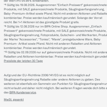
der Wert iHv 54.99 € einbehalten.
*⁴ Gültig bis 19.08.2026. Ausgenommen "Einfach Preiswert" gekennzeichnete
Produkte, mit SALE gekennzeichnete Produkte, Säuglingsanfangsnahrung,
Baby-Premium-Artikel sowie Pfand. Nicht mit anderen Aktionen und Rabatt
kombinierbar. Preise werden kaufmännisch gerundet. Solange der Vorrat
reicht. Bei 1+1 Aktionen ist das günstigste Produkt gratis.
*⁸ Gültig bis 12.08.2026 nur im BIPA Online Shop. Ausgenommen „Einfach
Preiswert“ gekennzeichnete Produkte, mit SALE gekennzeichnete Produkte,
Säuglingsanfangsnahrung, Fotoprodukte, Gutschein- und Wertkarten, Produ
der Marke “Accessories“, “Tonies“, “Mavie“, preisgebundene Ware, Baby
Premium- Artikel sowie Pfand. Nicht mit anderen Rabatten und Aktionen
kombinierbar. Preise werden kaufmännisch gerundet.
*¹⁰ Gültig bis 02.09.2026 nur auf gekennzeichnete Produkte. Nicht mit ander
Rabatten und Aktionen kombinierbar. Preise werden kaufmännisch gerundet
Preisliste der letzten 30 Tage
Aufgrund der EU-Richtlinie 2006/141/EG ist es nicht möglich auf
Säuglingsanfangsnahrung Rabatte oder andere Aktionen zu geben. Des
weiteren ist ebenfalls ein Sammeln von Punkten für Säuglingsanfangsnahru
nicht erlaubt und daher nicht möglich.
Bei weiteren Fragen wende dich bitte 
das
BIPA Kundenservice
.
MwSt. gesenkt