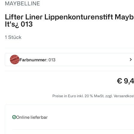
MAYBELLINE
Lifter Liner Lippenkonturenstift May
It's¿ 013
1 Stück
Farbnummer
: 013
Preis
€ 9,
Preise in Euro inkl. 20 % MwSt. zzgl. Versandkos
Online lieferbar