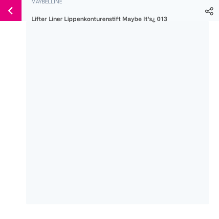
MAYBELLINE
Weiter
Für
Für
Für
zum
Lifter Liner Lippenkonturenstift Maybe It's¿ 013
300 Ös
500 Ös
150 Ös
Inhalt
-20%
-10%
-15%