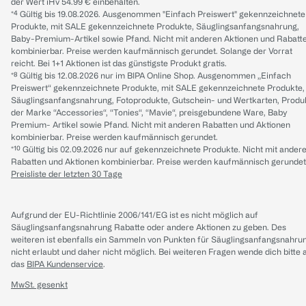
der Wert iHv 54.99 € einbehalten.
*⁴ Gültig bis 19.08.2026. Ausgenommen "Einfach Preiswert" gekennzeichnete
Produkte, mit SALE gekennzeichnete Produkte, Säuglingsanfangsnahrung,
Baby-Premium-Artikel sowie Pfand. Nicht mit anderen Aktionen und Rabatt
kombinierbar. Preise werden kaufmännisch gerundet. Solange der Vorrat
reicht. Bei 1+1 Aktionen ist das günstigste Produkt gratis.
*⁸ Gültig bis 12.08.2026 nur im BIPA Online Shop. Ausgenommen „Einfach
Preiswert“ gekennzeichnete Produkte, mit SALE gekennzeichnete Produkte,
Säuglingsanfangsnahrung, Fotoprodukte, Gutschein- und Wertkarten, Produ
der Marke “Accessories“, “Tonies“, “Mavie“, preisgebundene Ware, Baby
Premium- Artikel sowie Pfand. Nicht mit anderen Rabatten und Aktionen
kombinierbar. Preise werden kaufmännisch gerundet.
*¹⁰ Gültig bis 02.09.2026 nur auf gekennzeichnete Produkte. Nicht mit ander
Rabatten und Aktionen kombinierbar. Preise werden kaufmännisch gerundet
Preisliste der letzten 30 Tage
Aufgrund der EU-Richtlinie 2006/141/EG ist es nicht möglich auf
Säuglingsanfangsnahrung Rabatte oder andere Aktionen zu geben. Des
weiteren ist ebenfalls ein Sammeln von Punkten für Säuglingsanfangsnahru
nicht erlaubt und daher nicht möglich.
Bei weiteren Fragen wende dich bitte 
das
BIPA Kundenservice
.
MwSt. gesenkt