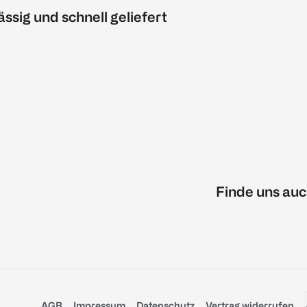
ässig und schnell geliefert
Finde uns auc
AGB
Impressum
Datenschutz
Vertrag widerrufen