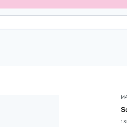
MA
Sc
1 S