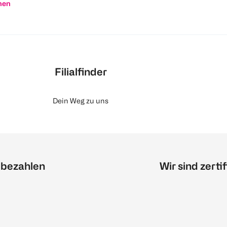
nen
Filialfinder
Dein Weg zu uns
 bezahlen
Wir sind zertif