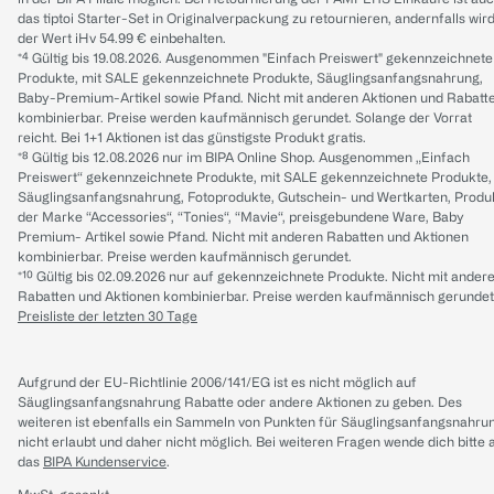
das tiptoi Starter-Set in Originalverpackung zu retournieren, andernfalls wir
der Wert iHv 54.99 € einbehalten.
*⁴ Gültig bis 19.08.2026. Ausgenommen "Einfach Preiswert" gekennzeichnete
Produkte, mit SALE gekennzeichnete Produkte, Säuglingsanfangsnahrung,
Baby-Premium-Artikel sowie Pfand. Nicht mit anderen Aktionen und Rabatt
kombinierbar. Preise werden kaufmännisch gerundet. Solange der Vorrat
reicht. Bei 1+1 Aktionen ist das günstigste Produkt gratis.
*⁸ Gültig bis 12.08.2026 nur im BIPA Online Shop. Ausgenommen „Einfach
Preiswert“ gekennzeichnete Produkte, mit SALE gekennzeichnete Produkte,
Säuglingsanfangsnahrung, Fotoprodukte, Gutschein- und Wertkarten, Produ
der Marke “Accessories“, “Tonies“, “Mavie“, preisgebundene Ware, Baby
Premium- Artikel sowie Pfand. Nicht mit anderen Rabatten und Aktionen
kombinierbar. Preise werden kaufmännisch gerundet.
*¹⁰ Gültig bis 02.09.2026 nur auf gekennzeichnete Produkte. Nicht mit ander
Rabatten und Aktionen kombinierbar. Preise werden kaufmännisch gerundet
Preisliste der letzten 30 Tage
Aufgrund der EU-Richtlinie 2006/141/EG ist es nicht möglich auf
Säuglingsanfangsnahrung Rabatte oder andere Aktionen zu geben. Des
weiteren ist ebenfalls ein Sammeln von Punkten für Säuglingsanfangsnahru
nicht erlaubt und daher nicht möglich.
Bei weiteren Fragen wende dich bitte 
das
BIPA Kundenservice
.