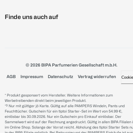
Finde uns auch auf
© 2026 BIPA Parfumerien Gesellschaft m.b.H.
AGB
Impressum
Datenschutz
Vertrag widerrufen
Cooki
* Produkt gesponsert vom Hersteller. Weitere Informationen zum
Werbetreibenden direkt beim jeweiligen Produkt.
*³ Nur mit gültiger jö Karte. Gültig auf alle PAMPERS Windeln, Pants und
Feuchttücher. Gutschein für ein tiptoi Starter-Set im Wert von 54.99 €,
einlösbar bis 30.09.2026. Nur ein Gutschein pro Einkauf einlösbar. Der
Sammelwert wird auf der Rechnung angedruckt. Gültig in allen BIPA Filialen
im Online Shop. Solange der Vorrat reicht. Abholung des tiptoi Starter Sets n
in der BIPA Filiale möglich. Bei Retournierung der PAMPERS Einkäufe ist au