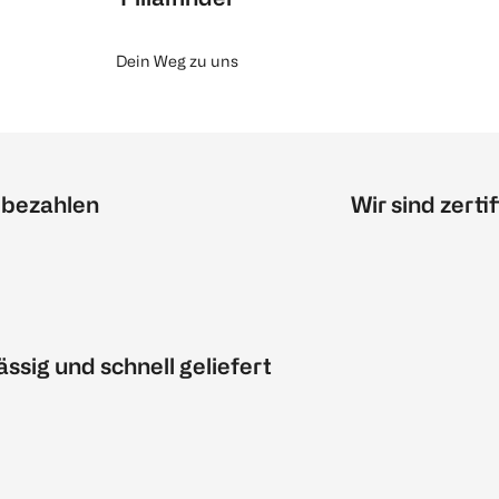
Dein Weg zu uns
 bezahlen
Wir sind zertif
ässig und schnell geliefert