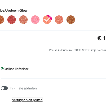
be:
Updown Glow
Pre
€ 1
Preise in Euro inkl. 20 % MwSt. zzgl. Vers
Online lieferbar
In Filiale abholen
Verfügbarkeit prüfen