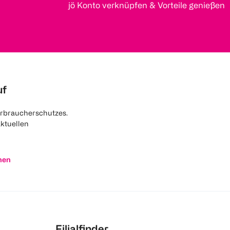
jö Konto verknüpfen & Vorteile genießen
uf
rbraucherschutzes.
aktuellen
nen
Filialfinder