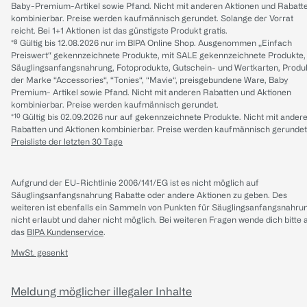
Baby-Premium-Artikel sowie Pfand. Nicht mit anderen Aktionen und Rabatt
kombinierbar. Preise werden kaufmännisch gerundet. Solange der Vorrat
reicht. Bei 1+1 Aktionen ist das günstigste Produkt gratis.
*⁸ Gültig bis 12.08.2026 nur im BIPA Online Shop. Ausgenommen „Einfach
Preiswert“ gekennzeichnete Produkte, mit SALE gekennzeichnete Produkte,
Säuglingsanfangsnahrung, Fotoprodukte, Gutschein- und Wertkarten, Produ
der Marke “Accessories“, “Tonies“, “Mavie“, preisgebundene Ware, Baby
Premium- Artikel sowie Pfand. Nicht mit anderen Rabatten und Aktionen
kombinierbar. Preise werden kaufmännisch gerundet.
*¹⁰ Gültig bis 02.09.2026 nur auf gekennzeichnete Produkte. Nicht mit ander
Rabatten und Aktionen kombinierbar. Preise werden kaufmännisch gerundet
Preisliste der letzten 30 Tage
Aufgrund der EU-Richtlinie 2006/141/EG ist es nicht möglich auf
Säuglingsanfangsnahrung Rabatte oder andere Aktionen zu geben. Des
weiteren ist ebenfalls ein Sammeln von Punkten für Säuglingsanfangsnahru
nicht erlaubt und daher nicht möglich.
Bei weiteren Fragen wende dich bitte 
das
BIPA Kundenservice
.
MwSt. gesenkt
Meldung möglicher illegaler Inhalte