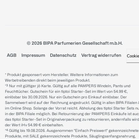
© 2026 BIPA Parfumerien Gesellschaft m.b.H.
AGB
Impressum
Datenschutz
Vertrag widerrufen
Cooki
* Produkt gesponsert vom Hersteller. Weitere Informationen zum
Werbetreibenden direkt beim jeweiligen Produkt.
*³ Nur mit gültiger jö Karte. Gültig auf alle PAMPERS Windeln, Pants und
Feuchttücher. Gutschein für ein tiptoi Starter-Set im Wert von 54.99 €,
einlösbar bis 30.09.2026. Nur ein Gutschein pro Einkauf einlösbar. Der
Sammelwert wird auf der Rechnung angedruckt. Gültig in allen BIPA Filialen
im Online Shop. Solange der Vorrat reicht. Abholung des tiptoi Starter Sets n
in der BIPA Filiale möglich. Bei Retournierung der PAMPERS Einkäufe ist au
das tiptoi Starter-Set in Originalverpackung zu retournieren, andernfalls wir
der Wert iHv 54.99 € einbehalten.
*⁴ Gültig bis 19.08.2026. Ausgenommen "Einfach Preiswert" gekennzeichnete
Produkte, mit SALE gekennzeichnete Produkte, Säuglingsanfangsnahrung,