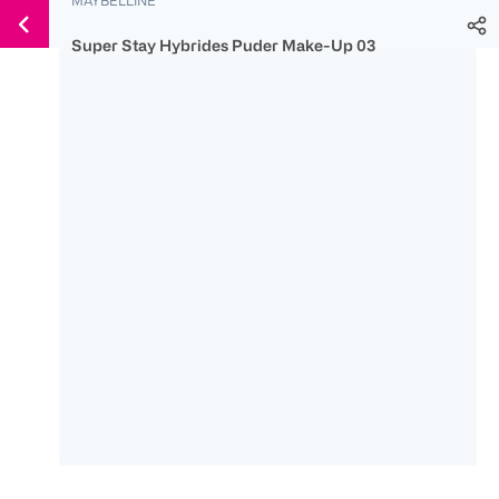
Weiter
Für
Für
Für
zum
300 Ös
500 Ös
150 Ös
Super Stay Hybrides Puder Make-Up 03
Inhalt
-20%
-10%
-15%