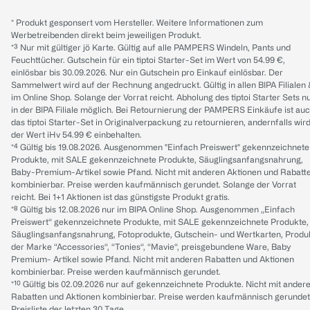
* Produkt gesponsert vom Hersteller. Weitere Informationen zum
Werbetreibenden direkt beim jeweiligen Produkt.
*³ Nur mit gültiger jö Karte. Gültig auf alle PAMPERS Windeln, Pants und
Feuchttücher. Gutschein für ein tiptoi Starter-Set im Wert von 54.99 €,
einlösbar bis 30.09.2026. Nur ein Gutschein pro Einkauf einlösbar. Der
Sammelwert wird auf der Rechnung angedruckt. Gültig in allen BIPA Filialen
im Online Shop. Solange der Vorrat reicht. Abholung des tiptoi Starter Sets n
in der BIPA Filiale möglich. Bei Retournierung der PAMPERS Einkäufe ist au
das tiptoi Starter-Set in Originalverpackung zu retournieren, andernfalls wir
der Wert iHv 54.99 € einbehalten.
*⁴ Gültig bis 19.08.2026. Ausgenommen "Einfach Preiswert" gekennzeichnete
Produkte, mit SALE gekennzeichnete Produkte, Säuglingsanfangsnahrung,
Baby-Premium-Artikel sowie Pfand. Nicht mit anderen Aktionen und Rabatt
kombinierbar. Preise werden kaufmännisch gerundet. Solange der Vorrat
reicht. Bei 1+1 Aktionen ist das günstigste Produkt gratis.
*⁸ Gültig bis 12.08.2026 nur im BIPA Online Shop. Ausgenommen „Einfach
Preiswert“ gekennzeichnete Produkte, mit SALE gekennzeichnete Produkte,
Säuglingsanfangsnahrung, Fotoprodukte, Gutschein- und Wertkarten, Produ
der Marke “Accessories“, “Tonies“, “Mavie“, preisgebundene Ware, Baby
Premium- Artikel sowie Pfand. Nicht mit anderen Rabatten und Aktionen
kombinierbar. Preise werden kaufmännisch gerundet.
*¹⁰ Gültig bis 02.09.2026 nur auf gekennzeichnete Produkte. Nicht mit ander
Rabatten und Aktionen kombinierbar. Preise werden kaufmännisch gerundet
Preisliste der letzten 30 Tage