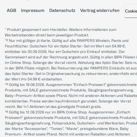
AGB
Impressum
Datenschutz
Vertrag widerrufen
Cooki
* Produkt gesponsert vom Hersteller. Weitere Informationen zum
Werbetreibenden direkt beim jeweiligen Produkt.
*³ Nur mit gültiger jö Karte. Gültig auf alle PAMPERS Windeln, Pants und
Feuchttücher. Gutschein für ein tiptoi Starter-Set im Wert von 54.99 €,
einlösbar bis 30.09.2026. Nur ein Gutschein pro Einkauf einlösbar. Der
Sammelwert wird auf der Rechnung angedruckt. Gültig in allen BIPA Filialen
im Online Shop. Solange der Vorrat reicht. Abholung des tiptoi Starter Sets n
in der BIPA Filiale möglich. Bei Retournierung der PAMPERS Einkäufe ist au
das tiptoi Starter-Set in Originalverpackung zu retournieren, andernfalls wir
der Wert iHv 54.99 € einbehalten.
*⁴ Gültig bis 19.08.2026. Ausgenommen "Einfach Preiswert" gekennzeichnete
Produkte, mit SALE gekennzeichnete Produkte, Säuglingsanfangsnahrung,
Baby-Premium-Artikel sowie Pfand. Nicht mit anderen Aktionen und Rabatt
kombinierbar. Preise werden kaufmännisch gerundet. Solange der Vorrat
reicht. Bei 1+1 Aktionen ist das günstigste Produkt gratis.
*⁸ Gültig bis 12.08.2026 nur im BIPA Online Shop. Ausgenommen „Einfach
Preiswert“ gekennzeichnete Produkte, mit SALE gekennzeichnete Produkte,
Säuglingsanfangsnahrung, Fotoprodukte, Gutschein- und Wertkarten, Produ
der Marke “Accessories“, “Tonies“, “Mavie“, preisgebundene Ware, Baby
Premium- Artikel sowie Pfand. Nicht mit anderen Rabatten und Aktionen