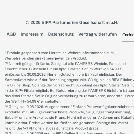
© 2026 BIPA Parfumerien Gesellschaft m.b.H.
AGB
Impressum
Datenschutz
Vertrag widerrufen
Cooki
* Produkt gesponsert vom Hersteller. Weitere Informationen zum
Werbetreibenden direkt beim jeweiligen Produkt.
*³ Nur mit gültiger jö Karte. Gültig auf alle PAMPERS Windeln, Pants und
Feuchttücher. Gutschein für ein tiptoi Starter-Set im Wert von 54.99 €,
einlösbar bis 30.09.2026. Nur ein Gutschein pro Einkauf einlösbar. Der
Sammelwert wird auf der Rechnung angedruckt. Gültig in allen BIPA Filialen
im Online Shop. Solange der Vorrat reicht. Abholung des tiptoi Starter Sets n
in der BIPA Filiale möglich. Bei Retournierung der PAMPERS Einkäufe ist au
das tiptoi Starter-Set in Originalverpackung zu retournieren, andernfalls wir
der Wert iHv 54.99 € einbehalten.
*⁴ Gültig bis 19.08.2026. Ausgenommen "Einfach Preiswert" gekennzeichnete
Produkte, mit SALE gekennzeichnete Produkte, Säuglingsanfangsnahrung,
Baby-Premium-Artikel sowie Pfand. Nicht mit anderen Aktionen und Rabatt
kombinierbar. Preise werden kaufmännisch gerundet. Solange der Vorrat
reicht. Bei 1+1 Aktionen ist das günstigste Produkt gratis.
*⁸ Gültig bis 12.08.2026 nur im BIPA Online Shop. Ausgenommen „Einfach