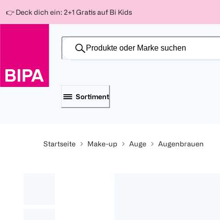
Weiter
Für
Für
Für
👉 Deck dich ein: 2+1 Gratis auf Bi Kids
zum
300 Ös
500 Ös
150 Ös
Inhalt
-20%
-10%
-15%
Sortiment
Startseite
Make-up
Auge
Augenbrauen