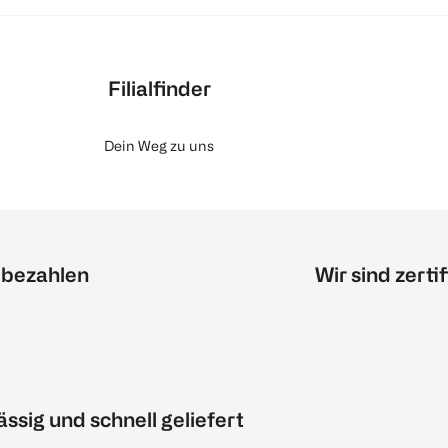
Filialfinder
Dein Weg zu uns
 bezahlen
Wir sind zertif
ässig und schnell geliefert