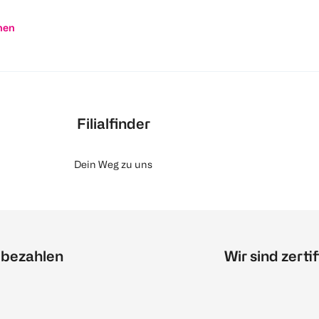
nen
Filialfinder
Dein Weg zu uns
 bezahlen
Wir sind zertif