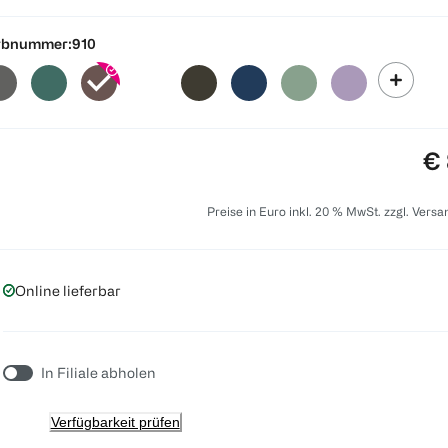
rbnummer:
910
Pr
€ 
Preise in Euro inkl. 20 % MwSt. zzgl. Vers
Online lieferbar
In Filiale abholen
Verfügbarkeit prüfen