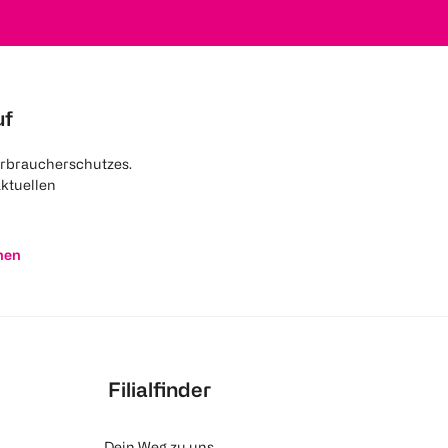
uf
rbraucherschutzes.
aktuellen
nen
Filialfinder
Dein Weg zu uns