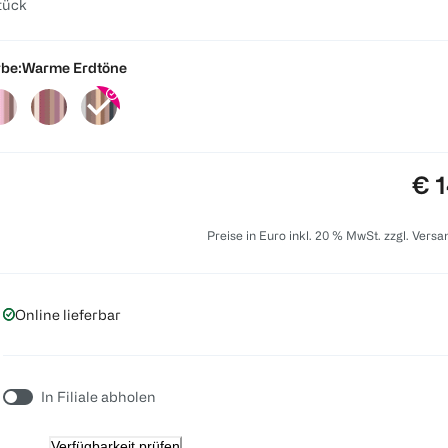
tück
be:
Warme Erdtöne
Pre
€ 1
Preise in Euro inkl. 20 % MwSt. zzgl. Vers
Online lieferbar
In Filiale abholen
Verfügbarkeit prüfen