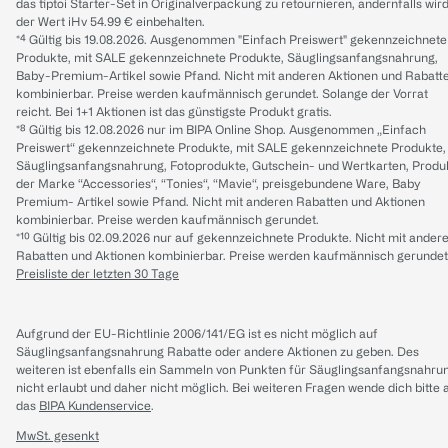
das tiptoi Starter-Set in Originalverpackung zu retournieren, andernfalls wir
der Wert iHv 54.99 € einbehalten.
*⁴ Gültig bis 19.08.2026. Ausgenommen "Einfach Preiswert" gekennzeichnete
Produkte, mit SALE gekennzeichnete Produkte, Säuglingsanfangsnahrung,
Baby-Premium-Artikel sowie Pfand. Nicht mit anderen Aktionen und Rabatt
kombinierbar. Preise werden kaufmännisch gerundet. Solange der Vorrat
reicht. Bei 1+1 Aktionen ist das günstigste Produkt gratis.
*⁸ Gültig bis 12.08.2026 nur im BIPA Online Shop. Ausgenommen „Einfach
Preiswert“ gekennzeichnete Produkte, mit SALE gekennzeichnete Produkte,
Säuglingsanfangsnahrung, Fotoprodukte, Gutschein- und Wertkarten, Produ
der Marke “Accessories“, “Tonies“, “Mavie“, preisgebundene Ware, Baby
Premium- Artikel sowie Pfand. Nicht mit anderen Rabatten und Aktionen
kombinierbar. Preise werden kaufmännisch gerundet.
*¹⁰ Gültig bis 02.09.2026 nur auf gekennzeichnete Produkte. Nicht mit ander
Rabatten und Aktionen kombinierbar. Preise werden kaufmännisch gerundet
Preisliste der letzten 30 Tage
Aufgrund der EU-Richtlinie 2006/141/EG ist es nicht möglich auf
Säuglingsanfangsnahrung Rabatte oder andere Aktionen zu geben. Des
weiteren ist ebenfalls ein Sammeln von Punkten für Säuglingsanfangsnahru
nicht erlaubt und daher nicht möglich.
Bei weiteren Fragen wende dich bitte 
das
BIPA Kundenservice
.
MwSt. gesenkt