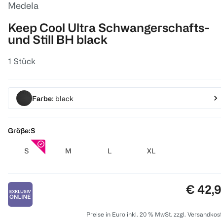
Medela
Keep Cool Ultra Schwangerschafts-
und Still BH black
1 Stück
Farbe
: black
Größe:
S
S
M
L
XL
Preis:
€ 42,
Preise in Euro inkl. 20 % MwSt. zzgl. Versandkos