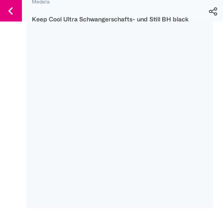
Medela
Weiter
Für
Für
Für
zum
Keep Cool Ultra Schwangerschafts- und Still BH black
300 Ös
500 Ös
150 Ös
Inhalt
-20%
-10%
-15%