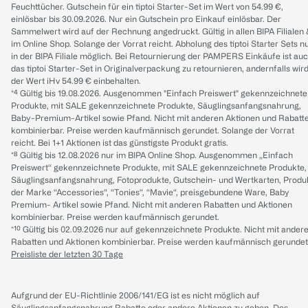
Feuchttücher. Gutschein für ein tiptoi Starter-Set im Wert von 54.99 €,
einlösbar bis 30.09.2026. Nur ein Gutschein pro Einkauf einlösbar. Der
Sammelwert wird auf der Rechnung angedruckt. Gültig in allen BIPA Filialen
im Online Shop. Solange der Vorrat reicht. Abholung des tiptoi Starter Sets n
in der BIPA Filiale möglich. Bei Retournierung der PAMPERS Einkäufe ist au
das tiptoi Starter-Set in Originalverpackung zu retournieren, andernfalls wir
der Wert iHv 54.99 € einbehalten.
*⁴ Gültig bis 19.08.2026. Ausgenommen "Einfach Preiswert" gekennzeichnete
Produkte, mit SALE gekennzeichnete Produkte, Säuglingsanfangsnahrung,
Baby-Premium-Artikel sowie Pfand. Nicht mit anderen Aktionen und Rabatt
kombinierbar. Preise werden kaufmännisch gerundet. Solange der Vorrat
reicht. Bei 1+1 Aktionen ist das günstigste Produkt gratis.
*⁸ Gültig bis 12.08.2026 nur im BIPA Online Shop. Ausgenommen „Einfach
Preiswert“ gekennzeichnete Produkte, mit SALE gekennzeichnete Produkte,
Säuglingsanfangsnahrung, Fotoprodukte, Gutschein- und Wertkarten, Produ
der Marke “Accessories“, “Tonies“, “Mavie“, preisgebundene Ware, Baby
Premium- Artikel sowie Pfand. Nicht mit anderen Rabatten und Aktionen
kombinierbar. Preise werden kaufmännisch gerundet.
*¹⁰ Gültig bis 02.09.2026 nur auf gekennzeichnete Produkte. Nicht mit ander
Rabatten und Aktionen kombinierbar. Preise werden kaufmännisch gerundet
Preisliste der letzten 30 Tage
Aufgrund der EU-Richtlinie 2006/141/EG ist es nicht möglich auf
Säuglingsanfangsnahrung Rabatte oder andere Aktionen zu geben. Des