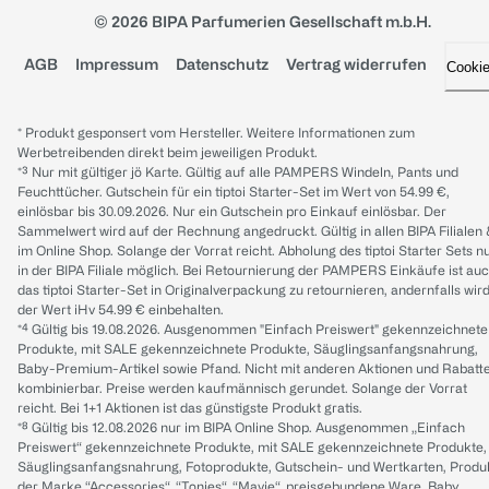
© 2026 BIPA Parfumerien Gesellschaft m.b.H.
AGB
Impressum
Datenschutz
Vertrag widerrufen
Cooki
* Produkt gesponsert vom Hersteller. Weitere Informationen zum
Werbetreibenden direkt beim jeweiligen Produkt.
*³ Nur mit gültiger jö Karte. Gültig auf alle PAMPERS Windeln, Pants und
Feuchttücher. Gutschein für ein tiptoi Starter-Set im Wert von 54.99 €,
einlösbar bis 30.09.2026. Nur ein Gutschein pro Einkauf einlösbar. Der
Sammelwert wird auf der Rechnung angedruckt. Gültig in allen BIPA Filialen
im Online Shop. Solange der Vorrat reicht. Abholung des tiptoi Starter Sets n
in der BIPA Filiale möglich. Bei Retournierung der PAMPERS Einkäufe ist au
das tiptoi Starter-Set in Originalverpackung zu retournieren, andernfalls wir
der Wert iHv 54.99 € einbehalten.
*⁴ Gültig bis 19.08.2026. Ausgenommen "Einfach Preiswert" gekennzeichnete
Produkte, mit SALE gekennzeichnete Produkte, Säuglingsanfangsnahrung,
Baby-Premium-Artikel sowie Pfand. Nicht mit anderen Aktionen und Rabatt
kombinierbar. Preise werden kaufmännisch gerundet. Solange der Vorrat
reicht. Bei 1+1 Aktionen ist das günstigste Produkt gratis.
*⁸ Gültig bis 12.08.2026 nur im BIPA Online Shop. Ausgenommen „Einfach
Preiswert“ gekennzeichnete Produkte, mit SALE gekennzeichnete Produkte,
Säuglingsanfangsnahrung, Fotoprodukte, Gutschein- und Wertkarten, Produ
der Marke “Accessories“, “Tonies“, “Mavie“, preisgebundene Ware, Baby