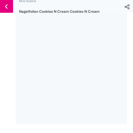
Miss Sophie
Weiter
Für
Für
Für
zum
Nagelfolien Cookies N Cream Cookies N Cream
300 Ös
500 Ös
150 Ös
Inhalt
-20%
-10%
-15%