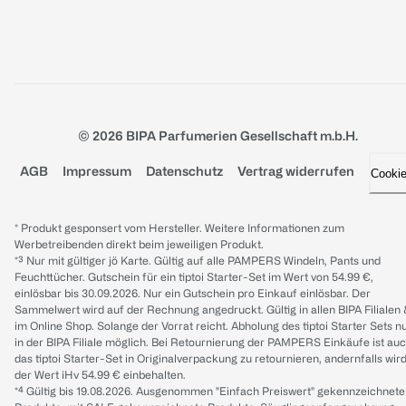
© 2026 BIPA Parfumerien Gesellschaft m.b.H.
AGB
Impressum
Datenschutz
Vertrag widerrufen
Cooki
* Produkt gesponsert vom Hersteller. Weitere Informationen zum
Werbetreibenden direkt beim jeweiligen Produkt.
*³ Nur mit gültiger jö Karte. Gültig auf alle PAMPERS Windeln, Pants und
Feuchttücher. Gutschein für ein tiptoi Starter-Set im Wert von 54.99 €,
einlösbar bis 30.09.2026. Nur ein Gutschein pro Einkauf einlösbar. Der
Sammelwert wird auf der Rechnung angedruckt. Gültig in allen BIPA Filialen
im Online Shop. Solange der Vorrat reicht. Abholung des tiptoi Starter Sets n
in der BIPA Filiale möglich. Bei Retournierung der PAMPERS Einkäufe ist au
das tiptoi Starter-Set in Originalverpackung zu retournieren, andernfalls wir
der Wert iHv 54.99 € einbehalten.
*⁴ Gültig bis 19.08.2026. Ausgenommen "Einfach Preiswert" gekennzeichnete