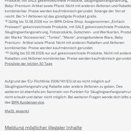
Produkte, mit SALE gekennzeichnete Produkte, Säuglingsanfangsnahrung,
Baby-Premium-Artikel sowie Pfand. Nicht mit anderen Aktionen und Rabatt
kombinierbar. Preise werden kaufmännisch gerundet. Solange der Vorrat
reicht. Bei 1+1 Aktionen ist das günstigste Produkt gratis.
*⁸ Gültig bis 12.08.2026 nur im BIPA Online Shop. Ausgenommen „Einfach
Preiswert“ gekennzeichnete Produkte, mit SALE gekennzeichnete Produkte,
Säuglingsanfangsnahrung, Fotoprodukte, Gutschein- und Wertkarten, Produ
der Marke “Accessories“, “Tonies“, “Mavie“, preisgebundene Ware, Baby
Premium- Artikel sowie Pfand. Nicht mit anderen Rabatten und Aktionen
kombinierbar. Preise werden kaufmännisch gerundet.
*¹⁰ Gültig bis 02.09.2026 nur auf gekennzeichnete Produkte. Nicht mit ander
Rabatten und Aktionen kombinierbar. Preise werden kaufmännisch gerundet
Preisliste der letzten 30 Tage
Aufgrund der EU-Richtlinie 2006/141/EG ist es nicht möglich auf
Säuglingsanfangsnahrung Rabatte oder andere Aktionen zu geben. Des
weiteren ist ebenfalls ein Sammeln von Punkten für Säuglingsanfangsnahru
nicht erlaubt und daher nicht möglich.
Bei weiteren Fragen wende dich bitte 
das
BIPA Kundenservice
.
MwSt. gesenkt
Meldung möglicher illegaler Inhalte