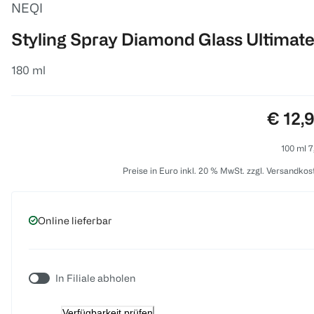
NEQI
Styling Spray Diamond Glass Ultimat
180 ml
Preis:
€ 12,
100 ml 7
Preise in Euro inkl. 20 % MwSt. zzgl. Versandkos
Online lieferbar
In Filiale abholen
Verfügbarkeit prüfen