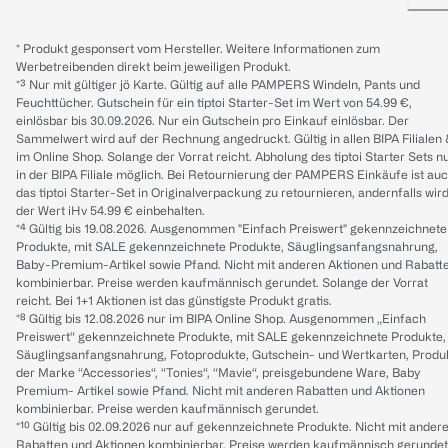
* Produkt gesponsert vom Hersteller. Weitere Informationen zum
Werbetreibenden direkt beim jeweiligen Produkt.
*³ Nur mit gültiger jö Karte. Gültig auf alle PAMPERS Windeln, Pants und
Feuchttücher. Gutschein für ein tiptoi Starter-Set im Wert von 54.99 €,
einlösbar bis 30.09.2026. Nur ein Gutschein pro Einkauf einlösbar. Der
Sammelwert wird auf der Rechnung angedruckt. Gültig in allen BIPA Filialen
im Online Shop. Solange der Vorrat reicht. Abholung des tiptoi Starter Sets n
in der BIPA Filiale möglich. Bei Retournierung der PAMPERS Einkäufe ist au
das tiptoi Starter-Set in Originalverpackung zu retournieren, andernfalls wir
der Wert iHv 54.99 € einbehalten.
*⁴ Gültig bis 19.08.2026. Ausgenommen "Einfach Preiswert" gekennzeichnete
Produkte, mit SALE gekennzeichnete Produkte, Säuglingsanfangsnahrung,
Baby-Premium-Artikel sowie Pfand. Nicht mit anderen Aktionen und Rabatt
kombinierbar. Preise werden kaufmännisch gerundet. Solange der Vorrat
reicht. Bei 1+1 Aktionen ist das günstigste Produkt gratis.
*⁸ Gültig bis 12.08.2026 nur im BIPA Online Shop. Ausgenommen „Einfach
Preiswert“ gekennzeichnete Produkte, mit SALE gekennzeichnete Produkte,
Säuglingsanfangsnahrung, Fotoprodukte, Gutschein- und Wertkarten, Produ
der Marke “Accessories“, “Tonies“, “Mavie“, preisgebundene Ware, Baby
Premium- Artikel sowie Pfand. Nicht mit anderen Rabatten und Aktionen
kombinierbar. Preise werden kaufmännisch gerundet.
*¹⁰ Gültig bis 02.09.2026 nur auf gekennzeichnete Produkte. Nicht mit ander
Rabatten und Aktionen kombinierbar. Preise werden kaufmännisch gerundet