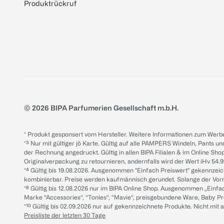
Produktrückruf
© 2026 BIPA Parfumerien Gesellschaft m.b.H.
* Produkt gesponsert vom Hersteller. Weitere Informationen zum Werbe
*³ Nur mit gültiger jö Karte. Gültig auf alle PAMPERS Windeln, Pants un
der Rechnung angedruckt. Gültig in allen BIPA Filialen & im Online Shop
Originalverpackung zu retournieren, andernfalls wird der Wert iHv 54.9
*⁴ Gültig bis 19.08.2026. Ausgenommen "Einfach Preiswert" gekennze
kombinierbar. Preise werden kaufmännisch gerundet. Solange der Vorrat 
*⁸ Gültig bis 12.08.2026 nur im BIPA Online Shop. Ausgenommen „Einf
Marke “Accessories“, “Tonies“, “Mavie“, preisgebundene Ware, Baby P
*¹⁰ Gültig bis 02.09.2026 nur auf gekennzeichnete Produkte. Nicht mi
Preisliste der letzten 30 Tage