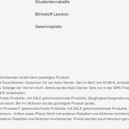
Studentenrabatte
Wirkstoff Lexikon
Gewinnspiele
treibenden direkt beim jeweiligen Produkt.
d Feuchttücher. Gutschein für ein tiptoi Starter-Set im Wert von 54.99 €, einlö
. Solange der Vorrat reicht. Abholung des tiptoi Starter Sets nur in der BIPA Fil
9 € einbehalten.
ichnete Produkte, mit SALE gekennzeichnete Produkte, Säuglingsanfangsnahrun
reicht. Bei 1+1 Aktionen ist das günstigste Produkt gratis.
ach Preiswert“ gekennzeichnete Produkte, mit SALE gekennzeichnete Produkte,
remium- Artikel sowie Pfand. Nicht mit anderen Rabatten und Aktionen kombini
t anderen Rabatten und Aktionen kombinierbar. Preise werden kaufmännisch ger