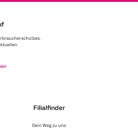
uf
rbraucherschutzes.
aktuellen
nen
Filialfinder
Dein Weg zu uns