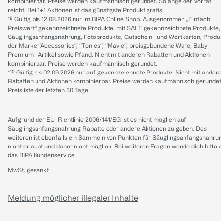
kombinierbar. Preise werden kaufmännisch gerundet. Solange der Vorrat
reicht. Bei 1+1 Aktionen ist das günstigste Produkt gratis.
*⁸ Gültig bis 12.08.2026 nur im BIPA Online Shop. Ausgenommen „Einfach
Preiswert“ gekennzeichnete Produkte, mit SALE gekennzeichnete Produkte,
Säuglingsanfangsnahrung, Fotoprodukte, Gutschein- und Wertkarten, Produ
der Marke “Accessories“, “Tonies“, “Mavie“, preisgebundene Ware, Baby
Premium- Artikel sowie Pfand. Nicht mit anderen Rabatten und Aktionen
kombinierbar. Preise werden kaufmännisch gerundet.
*¹⁰ Gültig bis 02.09.2026 nur auf gekennzeichnete Produkte. Nicht mit ander
Rabatten und Aktionen kombinierbar. Preise werden kaufmännisch gerundet
Preisliste der letzten 30 Tage
Aufgrund der EU-Richtlinie 2006/141/EG ist es nicht möglich auf
Säuglingsanfangsnahrung Rabatte oder andere Aktionen zu geben. Des
weiteren ist ebenfalls ein Sammeln von Punkten für Säuglingsanfangsnahru
nicht erlaubt und daher nicht möglich.
Bei weiteren Fragen wende dich bitte 
das
BIPA Kundenservice
.
MwSt. gesenkt
Meldung möglicher illegaler Inhalte