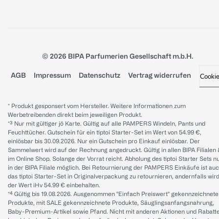
© 2026 BIPA Parfumerien Gesellschaft m.b.H.
AGB
Impressum
Datenschutz
Vertrag widerrufen
Cooki
* Produkt gesponsert vom Hersteller. Weitere Informationen zum
Werbetreibenden direkt beim jeweiligen Produkt.
*³ Nur mit gültiger jö Karte. Gültig auf alle PAMPERS Windeln, Pants und
Feuchttücher. Gutschein für ein tiptoi Starter-Set im Wert von 54.99 €,
einlösbar bis 30.09.2026. Nur ein Gutschein pro Einkauf einlösbar. Der
Sammelwert wird auf der Rechnung angedruckt. Gültig in allen BIPA Filialen
im Online Shop. Solange der Vorrat reicht. Abholung des tiptoi Starter Sets n
in der BIPA Filiale möglich. Bei Retournierung der PAMPERS Einkäufe ist au
das tiptoi Starter-Set in Originalverpackung zu retournieren, andernfalls wir
der Wert iHv 54.99 € einbehalten.
*⁴ Gültig bis 19.08.2026. Ausgenommen "Einfach Preiswert" gekennzeichnete
Produkte, mit SALE gekennzeichnete Produkte, Säuglingsanfangsnahrung,
Baby-Premium-Artikel sowie Pfand. Nicht mit anderen Aktionen und Rabatt