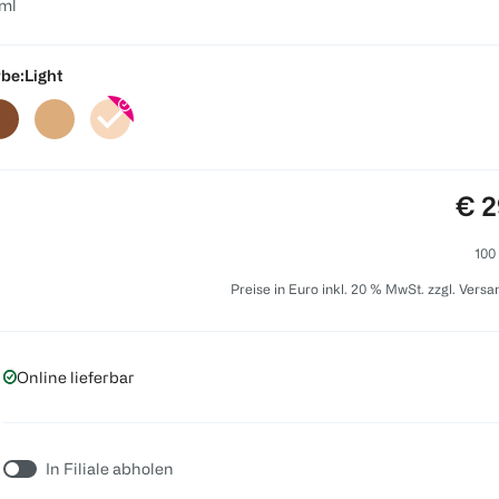
ml
be:
Light
Pre
€ 2
100
Preise in Euro inkl. 20 % MwSt. zzgl. Vers
Online lieferbar
In Filiale abholen