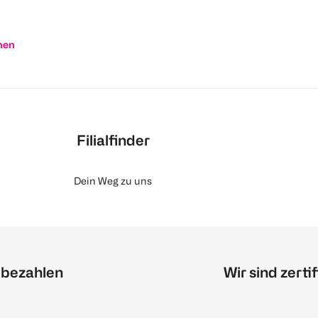
nen
Filialfinder
Dein Weg zu uns
 bezahlen
Wir sind zertif