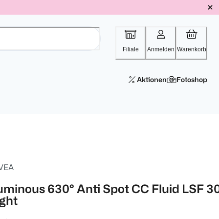
Filiale
Anmelden
Warenkorb
Aktionen
Fotoshop
VEA
uminous 630° Anti Spot CC Fluid LSF 3
ight