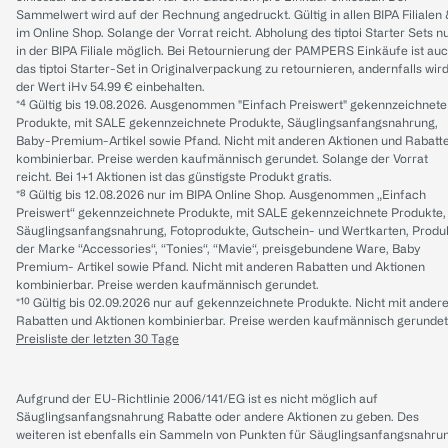
Sammelwert wird auf der Rechnung angedruckt. Gültig in allen BIPA Filialen
im Online Shop. Solange der Vorrat reicht. Abholung des tiptoi Starter Sets n
in der BIPA Filiale möglich. Bei Retournierung der PAMPERS Einkäufe ist au
das tiptoi Starter-Set in Originalverpackung zu retournieren, andernfalls wir
der Wert iHv 54.99 € einbehalten.
*⁴ Gültig bis 19.08.2026. Ausgenommen "Einfach Preiswert" gekennzeichnete
Produkte, mit SALE gekennzeichnete Produkte, Säuglingsanfangsnahrung,
Baby-Premium-Artikel sowie Pfand. Nicht mit anderen Aktionen und Rabatt
kombinierbar. Preise werden kaufmännisch gerundet. Solange der Vorrat
reicht. Bei 1+1 Aktionen ist das günstigste Produkt gratis.
*⁸ Gültig bis 12.08.2026 nur im BIPA Online Shop. Ausgenommen „Einfach
Preiswert“ gekennzeichnete Produkte, mit SALE gekennzeichnete Produkte,
Säuglingsanfangsnahrung, Fotoprodukte, Gutschein- und Wertkarten, Produ
der Marke “Accessories“, “Tonies“, “Mavie“, preisgebundene Ware, Baby
Premium- Artikel sowie Pfand. Nicht mit anderen Rabatten und Aktionen
kombinierbar. Preise werden kaufmännisch gerundet.
*¹⁰ Gültig bis 02.09.2026 nur auf gekennzeichnete Produkte. Nicht mit ander
Rabatten und Aktionen kombinierbar. Preise werden kaufmännisch gerundet
Preisliste der letzten 30 Tage
Aufgrund der EU-Richtlinie 2006/141/EG ist es nicht möglich auf
Säuglingsanfangsnahrung Rabatte oder andere Aktionen zu geben. Des
weiteren ist ebenfalls ein Sammeln von Punkten für Säuglingsanfangsnahru