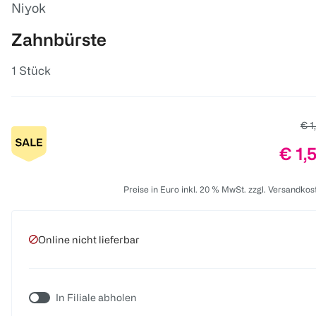
Niyok
Zahnbürste
1 Stück
Alt
€ 1
Prei
€ 1,
Preise in Euro inkl. 20 % MwSt. zzgl. Versandkos
Online nicht lieferbar
In Filiale abholen