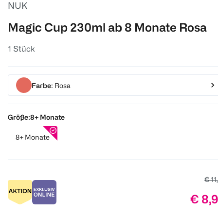
NUK
Magic Cup 230ml ab 8 Monate Rosa
1 Stück
Farbe
: Rosa
Größe:
8+ Monate
8+ Monate
Alte
€ 11
Preis
€ 8,