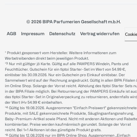
© 2026 BIPA Parfumerien Gesellschaft m.b.H.
AGB
Impressum
Datenschutz
Vertrag widerrufen
Cooki
* Produkt gesponsert vom Hersteller. Weitere Informationen zum
Werbetreibenden direkt beim jeweiligen Produkt.
*³ Nur mit gültiger jö Karte. Gültig auf alle PAMPERS Windeln, Pants und
Feuchttücher. Gutschein für ein tiptoi Starter-Set im Wert von 54.99 €,
einlösbar bis 30.09.2026. Nur ein Gutschein pro Einkauf einlösbar. Der
Sammelwert wird auf der Rechnung angedruckt. Gültig in allen BIPA Filialen
im Online Shop. Solange der Vorrat reicht. Abholung des tiptoi Starter Sets n
in der BIPA Filiale möglich. Bei Retournierung der PAMPERS Einkäufe ist au
das tiptoi Starter-Set in Originalverpackung zu retournieren, andernfalls wir
der Wert iHv 54.99 € einbehalten.
*⁴ Gültig bis 19.08.2026. Ausgenommen "Einfach Preiswert" gekennzeichnete
Produkte, mit SALE gekennzeichnete Produkte, Säuglingsanfangsnahrung,
Baby-Premium-Artikel sowie Pfand. Nicht mit anderen Aktionen und Rabatt
kombinierbar. Preise werden kaufmännisch gerundet. Solange der Vorrat
reicht. Bei 1+1 Aktionen ist das günstigste Produkt gratis.
*⁸ Gültig bis 12.08.2026 nur im BIPA Online Shop. Ausgenommen „Einfach