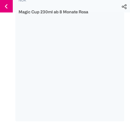
Weiter
Für
Für
Für
zum
300 Ös
500 Ös
150 Ös
Magic Cup 230ml ab 8 Monate Rosa
Inhalt
-20%
-10%
-15%