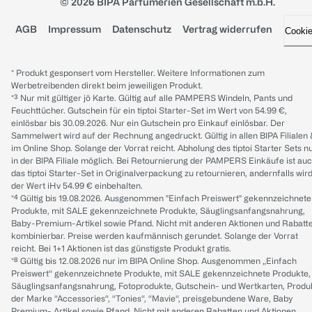
© 2026 BIPA Parfumerien Gesellschaft m.b.H.
AGB
Impressum
Datenschutz
Vertrag widerrufen
Cooki
* Produkt gesponsert vom Hersteller. Weitere Informationen zum
Werbetreibenden direkt beim jeweiligen Produkt.
*³ Nur mit gültiger jö Karte. Gültig auf alle PAMPERS Windeln, Pants und
Feuchttücher. Gutschein für ein tiptoi Starter-Set im Wert von 54.99 €,
einlösbar bis 30.09.2026. Nur ein Gutschein pro Einkauf einlösbar. Der
Sammelwert wird auf der Rechnung angedruckt. Gültig in allen BIPA Filialen
im Online Shop. Solange der Vorrat reicht. Abholung des tiptoi Starter Sets n
in der BIPA Filiale möglich. Bei Retournierung der PAMPERS Einkäufe ist au
das tiptoi Starter-Set in Originalverpackung zu retournieren, andernfalls wir
der Wert iHv 54.99 € einbehalten.
*⁴ Gültig bis 19.08.2026. Ausgenommen "Einfach Preiswert" gekennzeichnete
Produkte, mit SALE gekennzeichnete Produkte, Säuglingsanfangsnahrung,
Baby-Premium-Artikel sowie Pfand. Nicht mit anderen Aktionen und Rabatt
kombinierbar. Preise werden kaufmännisch gerundet. Solange der Vorrat
reicht. Bei 1+1 Aktionen ist das günstigste Produkt gratis.
*⁸ Gültig bis 12.08.2026 nur im BIPA Online Shop. Ausgenommen „Einfach
Preiswert“ gekennzeichnete Produkte, mit SALE gekennzeichnete Produkte,
Säuglingsanfangsnahrung, Fotoprodukte, Gutschein- und Wertkarten, Produ
der Marke “Accessories“, “Tonies“, “Mavie“, preisgebundene Ware, Baby
Premium- Artikel sowie Pfand. Nicht mit anderen Rabatten und Aktionen