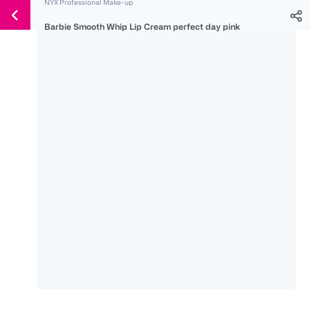
NYX Professional Make-up
Weiter
Für
Für
Für
zum
Barbie Smooth Whip Lip Cream perfect day pink
300 Ös
500 Ös
150 Ös
Inhalt
-20%
-10%
-15%