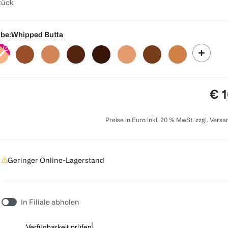
tück
be:
Whipped Butta
Pre
€ 1
Preise in Euro inkl. 20 % MwSt. zzgl. Vers
Geringer Online-Lagerstand
In Filiale abholen
Verfügbarkeit prüfen