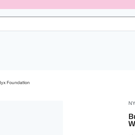
yx Foundation
NY
B
W