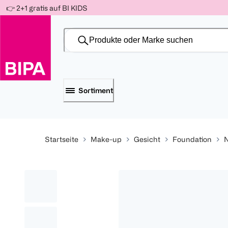
Weiter
👉 2+1 gratis auf BI KIDS
Für
Für
Für
zum
300 Ös
500 Ös
150 Ös
Inhalt
-20%
-10%
-15%
Sortiment
Startseite
Make-up
Gesicht
Foundation
N