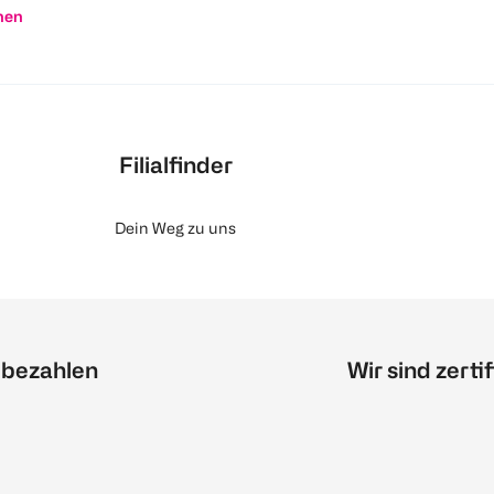
nen
Filialfinder
Dein Weg zu uns
 bezahlen
Wir sind zertif