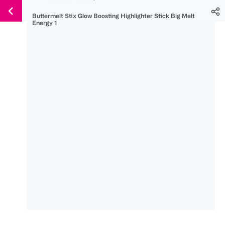
Weiter
Für
Für
Für
Buttermelt Stix Glow Boosting Highlighter Stick Big Melt
zum
300 Ös
500 Ös
150 Ös
Energy 1
Inhalt
-20%
-10%
-15%