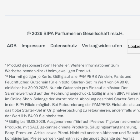
© 2026 BIPA Parfumerien Gesellschaft m.b.H.
AGB
Impressum
Datenschutz
Vertrag widerrufen
Cooki
* Produkt gesponsert vom Hersteller. Weitere Informationen zum
Werbetreibenden direkt beim jeweiligen Produkt.
*³ Nur mit gültiger jö Karte. Gültig auf alle PAMPERS Windeln, Pants und
Feuchttücher. Gutschein für ein tiptoi Starter-Set im Wert von 54.99 €,
einlösbar bis 30.09.2026. Nur ein Gutschein pro Einkauf einlösbar. Der
Sammelwert wird auf der Rechnung angedruckt. Gültig in allen BIPA Filialen
im Online Shop. Solange der Vorrat reicht. Abholung des tiptoi Starter Sets n
in der BIPA Filiale möglich. Bei Retournierung der PAMPERS Einkäufe ist au
das tiptoi Starter-Set in Originalverpackung zu retournieren, andernfalls wir
der Wert iHv 54.99 € einbehalten.
*⁴ Gültig bis 19.08.2026. Ausgenommen "Einfach Preiswert" gekennzeichnete
Produkte, mit SALE gekennzeichnete Produkte, Säuglingsanfangsnahrung,
Baby-Premium-Artikel sowie Pfand. Nicht mit anderen Aktionen und Rabatt
kombinierbar. Preise werden kaufmännisch gerundet. Solange der Vorrat