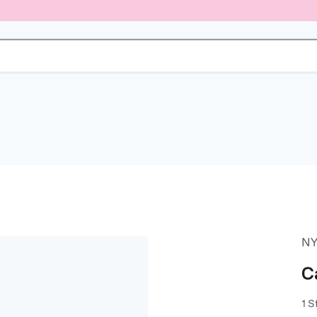
NY
C
1 S