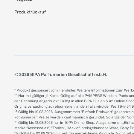
Produktrückruf
© 2026 BIPA Parfumerien Gesellschaft m.b.H.
* Produkt gesponsert vom Hersteller. Weitere Informationen zum Werbe
*³ Nur mit gültiger jö Karte. Gültig auf alle PAMPERS Windeln, Pants un
der Rechnung angedruckt. Gültig in allen BIPA Filialen & im Online Shop
Originalverpackung zu retournieren, andernfalls wird der Wert iHv 54.9
*⁴ Gültig bis 19.08.2026. Ausgenommen "Einfach Preiswert" gekennze
kombinierbar. Preise werden kaufmännisch gerundet. Solange der Vorrat 
*⁸ Gültig bis 12.08.2026 nur im BIPA Online Shop. Ausgenommen „Einf
Marke “Accessories“, “Tonies“, “Mavie“, preisgebundene Ware, Baby P
*¹⁰ Gültig bis 02.09.2026 nur auf gekennzeichnete Produkte. Nicht mi