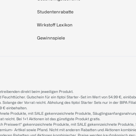
Studentenrabatte
Wirkstoff Lexikon
Gewinnspiele
treibenden direkt beim jeweiligen Produkt.
d Feuchttücher. Gutschein für ein tiptoi Starter-Set im Wert von 54.99 €, einlö
. Solange der Vorrat reicht. Abholung des tiptoi Starter Sets nur in der BIPA Fil
9 € einbehalten.
ichnete Produkte, mit SALE gekennzeichnete Produkte, Säuglingsanfangsnahrun
reicht. Bei 1+1 Aktionen ist das günstigste Produkt gratis.
ach Preiswert“ gekennzeichnete Produkte, mit SALE gekennzeichnete Produkte,
remium- Artikel sowie Pfand. Nicht mit anderen Rabatten und Aktionen kombini
t anderen Rabatten und Aktionen kombinierbar. Preise werden kaufmännisch ger