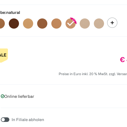
be:
natural
Pr
€ 
Preise in Euro inkl. 20 % MwSt. zzgl. Vers
Online lieferbar
In Filiale abholen