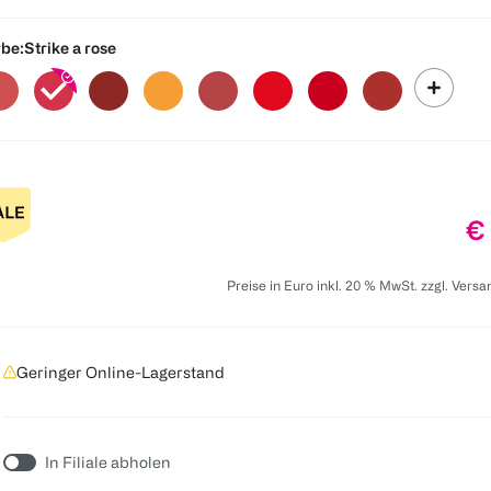
be:
Strike a rose
Pr
€
Preise in Euro inkl. 20 % MwSt. zzgl. Vers
Geringer Online-Lagerstand
In Filiale abholen