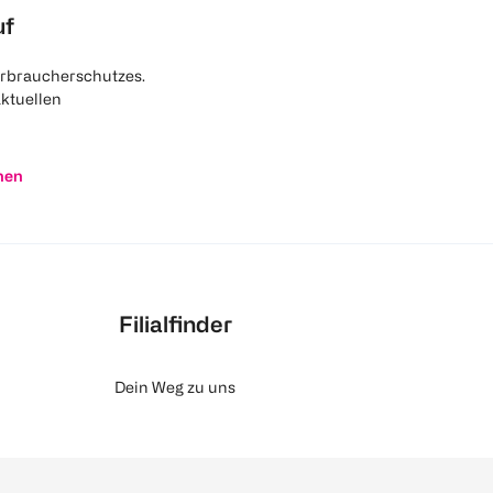
uf
rbraucherschutzes.
aktuellen
nen
Filialfinder
Dein Weg zu uns