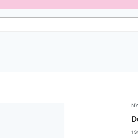
NY
D
1 S