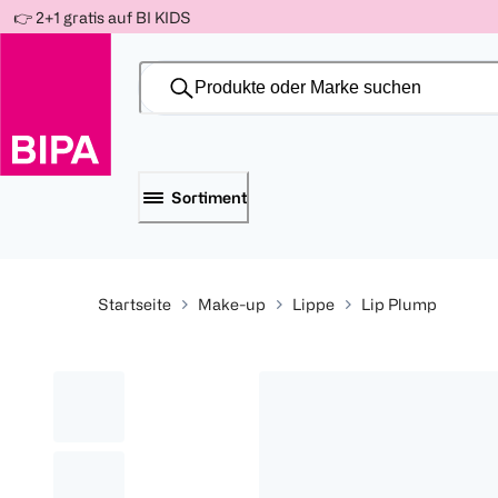
Weiter
👉 2+1 gratis auf BI KIDS
Für
Für
Für
zum
300 Ös
500 Ös
150 Ös
Inhalt
-20%
-10%
-15%
Sortiment
Startseite
Make-up
Lippe
Lip Plump