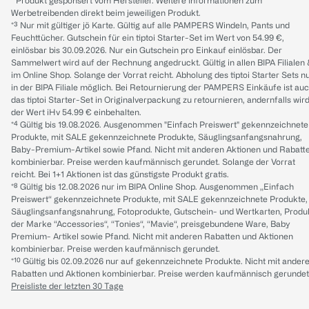
* Produkt gesponsert vom Hersteller. Weitere Informationen zum
Werbetreibenden direkt beim jeweiligen Produkt.
*³ Nur mit gültiger jö Karte. Gültig auf alle PAMPERS Windeln, Pants und
Feuchttücher. Gutschein für ein tiptoi Starter-Set im Wert von 54.99 €,
einlösbar bis 30.09.2026. Nur ein Gutschein pro Einkauf einlösbar. Der
Sammelwert wird auf der Rechnung angedruckt. Gültig in allen BIPA Filialen
im Online Shop. Solange der Vorrat reicht. Abholung des tiptoi Starter Sets n
in der BIPA Filiale möglich. Bei Retournierung der PAMPERS Einkäufe ist au
das tiptoi Starter-Set in Originalverpackung zu retournieren, andernfalls wir
der Wert iHv 54.99 € einbehalten.
*⁴ Gültig bis 19.08.2026. Ausgenommen "Einfach Preiswert" gekennzeichnete
Produkte, mit SALE gekennzeichnete Produkte, Säuglingsanfangsnahrung,
Baby-Premium-Artikel sowie Pfand. Nicht mit anderen Aktionen und Rabatt
kombinierbar. Preise werden kaufmännisch gerundet. Solange der Vorrat
reicht. Bei 1+1 Aktionen ist das günstigste Produkt gratis.
*⁸ Gültig bis 12.08.2026 nur im BIPA Online Shop. Ausgenommen „Einfach
Preiswert“ gekennzeichnete Produkte, mit SALE gekennzeichnete Produkte,
Säuglingsanfangsnahrung, Fotoprodukte, Gutschein- und Wertkarten, Produ
der Marke “Accessories“, “Tonies“, “Mavie“, preisgebundene Ware, Baby
Premium- Artikel sowie Pfand. Nicht mit anderen Rabatten und Aktionen
kombinierbar. Preise werden kaufmännisch gerundet.
*¹⁰ Gültig bis 02.09.2026 nur auf gekennzeichnete Produkte. Nicht mit ander
Rabatten und Aktionen kombinierbar. Preise werden kaufmännisch gerundet
Preisliste der letzten 30 Tage