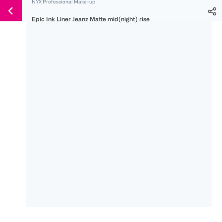
NYX Professional Make-up
Weiter
Für
Für
Für
zum
Epic Ink Liner Jeanz Matte mid(night) rise
300 Ös
500 Ös
150 Ös
Inhalt
-20%
-10%
-15%