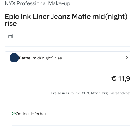
NYX Professional Make-up
Epic Ink Liner Jeanz Matte mid(night)
rise
1 ml
Farbe
: mid(night) rise
Preis:
€ 11,
Preise in Euro inkl. 20 % MwSt. zzgl. Versandkos
Online lieferbar