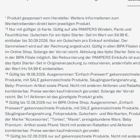
* Produkt gesponsert vom Hersteller. Weitere Informationen zum
Werbetreibenden direkt beim jeweiligen Produkt.
*³ Nur mit gültiger jö Karte. Gültig auf alle PAMPERS Windeln, Pants und
Feuchttücher. Gutschein für ein tiptoi Starter-Set im Wert von 54.99 €,
einlösbar bis 30.09.2026. Nur ein Gutschein pro Einkauf einlösbar. Der
Sammelwert wird auf der Rechnung angedruckt. Gültig in allen BIPA Filialen
im Online Shop. Solange der Vorrat reicht. Abholung des tiptoi Starter Sets n
in der BIPA Filiale möglich. Bei Retournierung der PAMPERS Einkäufe ist au
das tiptoi Starter-Set in Originalverpackung zu retournieren, andernfalls wir
der Wert iHv 54.99 € einbehalten.
*⁴ Gültig bis 19.08.2026. Ausgenommen "Einfach Preiswert" gekennzeichnete
Produkte, mit SALE gekennzeichnete Produkte, Säuglingsanfangsnahrung,
Baby-Premium-Artikel sowie Pfand. Nicht mit anderen Aktionen und Rabatt
kombinierbar. Preise werden kaufmännisch gerundet. Solange der Vorrat
reicht. Bei 1+1 Aktionen ist das günstigste Produkt gratis.
*⁸ Gültig bis 12.08.2026 nur im BIPA Online Shop. Ausgenommen „Einfach
Preiswert“ gekennzeichnete Produkte, mit SALE gekennzeichnete Produkte,
Säuglingsanfangsnahrung, Fotoprodukte, Gutschein- und Wertkarten, Produ
der Marke “Accessories“, “Tonies“, “Mavie“, preisgebundene Ware, Baby
Premium- Artikel sowie Pfand. Nicht mit anderen Rabatten und Aktionen
kombinierbar. Preise werden kaufmännisch gerundet.
*¹⁰ Gültig bis 02.09.2026 nur auf gekennzeichnete Produkte. Nicht mit ander